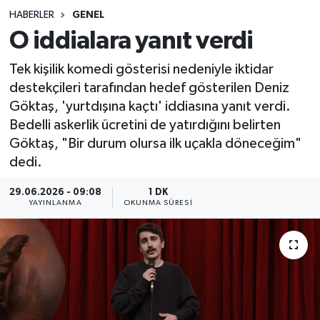
HABERLER
GENEL
Sağlık
O iddialara yanıt verdi
Spor
Tek kişilik komedi gösterisi nedeniyle iktidar
destekçileri tarafından hedef gösterilen Deniz
Teknoloji
Göktaş, 'yurtdışına kaçtı' iddiasına yanıt verdi.
Bedelli askerlik ücretini de yatırdığını belirten
Yaşam
Göktaş, "Bir durum olursa ilk uçakla döneceğim"
dedi.
29.06.2026 - 09:08
1 DK
YAYINLANMA
OKUNMA SÜRESI