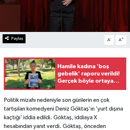
Paylaş
-
+
A
A
Hamile kadına 'boş
gebelik' raporu verildi!
Gerçek böyle ortaya
çıktı
Politik mizahı nedeniyle son günlerin en çok
tartışılan komedyeni Deniz Göktaş'ın 'yurt dışına
kaçtığı' iddia edildi. Göktaş, iddiaya X
hesabından yanıt verdi. Göktaş, önceden