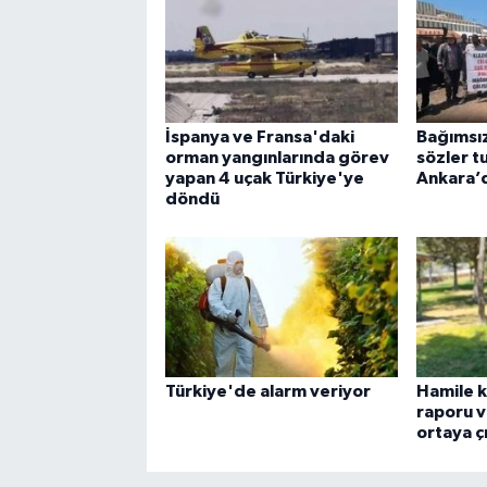
İspanya ve Fransa'daki
Bağımsız
orman yangınlarında görev
sözler t
yapan 4 uçak Türkiye'ye
Ankara’
döndü
Türkiye'de alarm veriyor
Hamile k
raporu v
ortaya çı