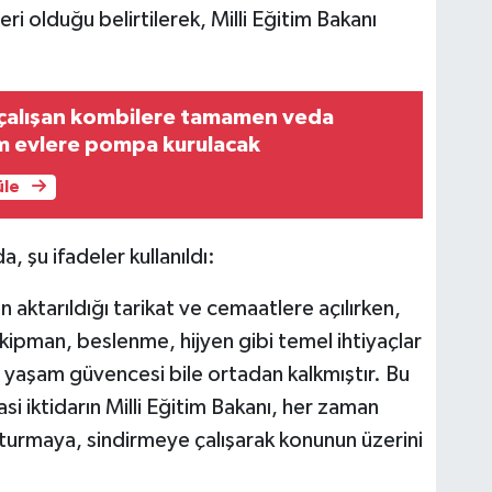
i olduğu belirtilerek, Milli Eğitim Bakanı
 çalışan kombilere tamamen veda
üm evlere pompa kurulacak
üle
, şu ifadeler kullanıldı:
 aktarıldığı tarikat ve cemaatlere açılırken,
 ekipman, beslenme, hijyen gibi temel ihtiyaçlar
a yaşam güvencesi bile ortadan kalkmıştır. Bu
si iktidarın Milli Eğitim Bakanı, her zaman
sturmaya, sindirmeye çalışarak konunun üzerini