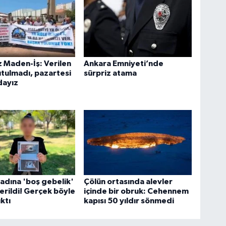
 Maden-İş: Verilen
Ankara Emniyeti’nde
utulmadı, pazartesi
sürpriz atama
dayız
adına 'boş gebelik'
Çölün ortasında alevler
erildi! Gerçek böyle
içinde bir obruk: Cehennem
ktı
kapısı 50 yıldır sönmedi