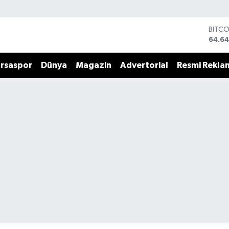
BITC
64.64
DOLA
47,6
EURO
rsaspor
Dünya
Magazin
Advertorial
Resmi Rekla
55,0
STERL
64,21
GRAM
6500
BİST1
13.79