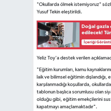
"Okullarda ölmek istemiyoruz" sözler
Yusuf Tekin eleştirildi.
Doğal gazla
edilecek! T
İçeriği Görünt
Yeliz Toy'a destek verilen açıklamada
"Eğitim kurumları, kamu kaynaklarının
laik ve bilimsel eğitimin dışlandığı,
karşılanmadığı koşullarda, okullard
tablonun başlıca sorumlusu olan siya
olduğu gibi, eğitim emekçilerini su
kapatmayı amaçlamaktadır".