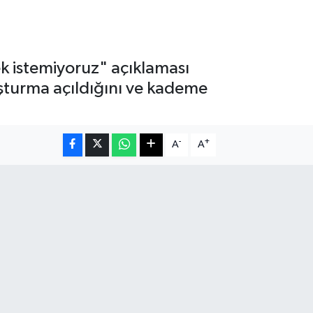
k istemiyoruz" açıklaması
uşturma açıldığını ve kademe
-
+
A
A