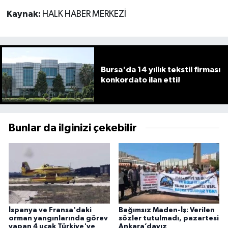
Kaynak:
HALK HABER MERKEZİ
Bursa'da 14 yıllık tekstil firması
konkordato ilan etti!
Bunlar da ilginizi çekebilir
İspanya ve Fransa'daki
Bağımsız Maden-İş: Verilen
orman yangınlarında görev
sözler tutulmadı, pazartesi
yapan 4 uçak Türkiye'ye
Ankara’dayız