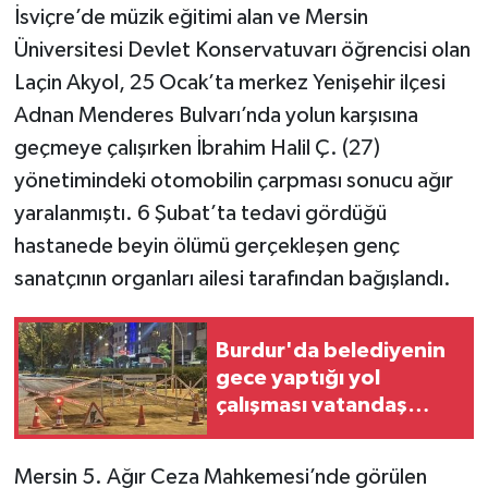
İsviçre’de müzik eğitimi alan ve Mersin
Üniversitesi Devlet Konservatuvarı öğrencisi olan
Laçin Akyol, 25 Ocak’ta merkez Yenişehir ilçesi
Adnan Menderes Bulvarı’nda yolun karşısına
geçmeye çalışırken İbrahim Halil Ç. (27)
yönetimindeki otomobilin çarpması sonucu ağır
yaralanmıştı. 6 Şubat’ta tedavi gördüğü
hastanede beyin ölümü gerçekleşen genç
sanatçının organları ailesi tarafından bağışlandı.
Burdur'da belediyenin
gece yaptığı yol
çalışması vatandaş
talebiyle polis
tarafından durduruldu
Mersin 5. Ağır Ceza Mahkemesi’nde görülen