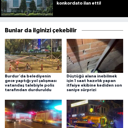
konkordato ilan etti!
Bunlar da ilginizi çekebilir
Burdur'da belediyenin
Düştüğü alana inebilmek
gece yaptığı yol çalışması
için 1 saat hazırlık yapan
vatandaş talebiyle polis
itfaiye ekibine kediden son
tarafından durduruldu
saniye sürprizi