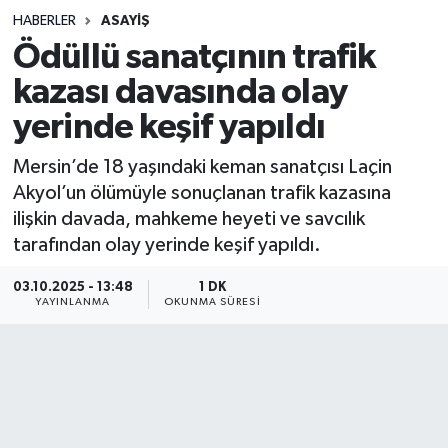
HABERLER
ASAYIŞ
Sağlık
Ödüllü sanatçının trafik
kazası davasında olay
Spor
yerinde keşif yapıldı
Teknoloji
Mersin’de 18 yaşındaki keman sanatçısı Laçin
Yaşam
Akyol’un ölümüyle sonuçlanan trafik kazasına
ilişkin davada, mahkeme heyeti ve savcılık
tarafından olay yerinde keşif yapıldı.
03.10.2025 - 13:48
1 DK
YAYINLANMA
OKUNMA SÜRESI