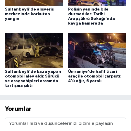
Sultanbeyli'de alışveriş
Polisin yanında bile
merkezinde korkutan
durmadılar: Tarihi
yangın
Arapşükrü Sokağı'nda
kavga kamerada
Sultanbeyli'de kaza yapan
Ümraniye'de hafif ticari
otomobil alev aldı: Sürücü
araç ile otomobil çarpıştı:
ve araç sahipleri arasında
4'ü ağır, 6 yaralı
tartışma çıktı
Yorumlar