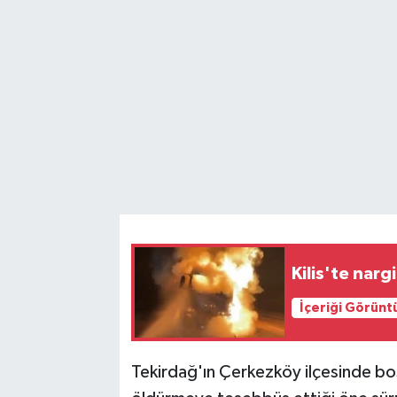
Kilis'te narg
İçeriği Görünt
Tekirdağ'ın Çerkezköy ilçesinde b