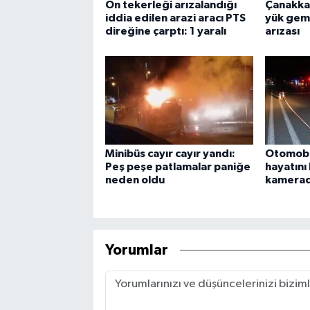
Ön tekerleği arızalandığı
Çanakka
iddia edilen arazi aracı PTS
yük gem
direğine çarptı: 1 yaralı
arızası
Minibüs cayır cayır yandı:
Otomobil
Peş peşe patlamalar paniğe
hayatını
neden oldu
kamera
Yorumlar