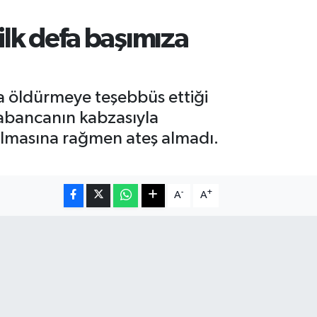
 ilk defa başımıza
a öldürmeye teşebbüs ettiği
tabancanın kabzasıyla
 olmasına rağmen ateş almadı.
-
+
A
A