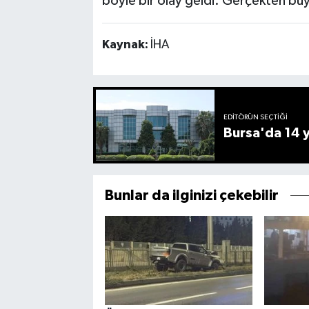
böyle bir olay geldi. Gerçekten büy
Kaynak:
İHA
EDITÖRÜN SEÇTIĞI
Bursa'da 14 yı
Bunlar da ilginizi çekebilir