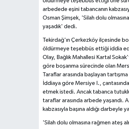
öldürmeye teşebbüs ettiği öne sürül
arbedede eşini tabancanın kabzasıyl
Osman Şimşek, 'Silah dolu olmasına
yaşadık' dedi.
Tekirdağ'ın Çerkezköy ilçesinde b
öldürmeye teşebbüs ettiği iddia edi
Olay, Bağlık Mahallesi Kartal Sokak
göre boşanma sürecinde olan Mersiye 
Taraflar arasında başlayan tartışm
İddiaya göre Mersiye I., çantasında
etmek istedi. Ancak tabanca tutuklu
taraflar arasında arbede yaşandı. A
kabzasıyla başına aldığı darbeyle ya
'Silah dolu olmasına rağmen ateş a