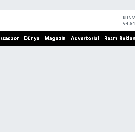
BITC
64.64
DOLA
47,6
rsaspor
Dünya
Magazin
Advertorial
Resmi Rekla
EURO
55,0
STERL
64,21
GRAM
6500
BİST1
13.79