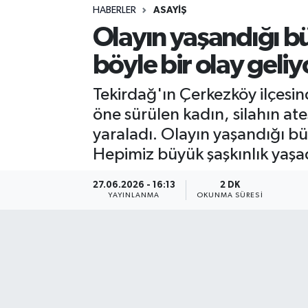
HABERLER
ASAYIŞ
Sağlık
Olayın yaşandığı büf
böyle bir olay geliy
Spor
Tekirdağ'ın Çerkezköy ilçesi
Teknoloji
öne sürülen kadın, silahın a
Yaşam
yaraladı. Olayın yaşandığı b
Hepimiz büyük şaşkınlık yaşad
27.06.2026 - 16:13
2 DK
YAYINLANMA
OKUNMA SÜRESI