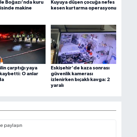
le Boğazı'nda kuru
Kuyuya düşen çocuğa nefes
isinde makine
kesen kurtarma operasyonu
in çarptığı yaya
Eskişehir'de kaza sonrası
 kaybetti: O anlar
güvenlik kamerası
da
izlenirken bıçaklı kavga: 2
yaralı