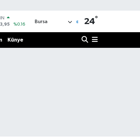
°
OIN
24
Bursa
3,95
%0.16
R
704
%0
m
Künye
406
%-0.08
İN
43
%0
 ALTIN
.87
%0.12
00
9
%70