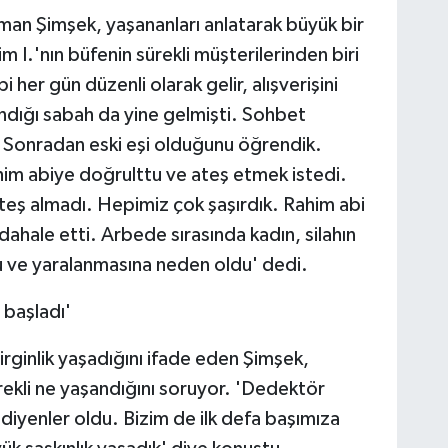
man Şimşek, yaşananları anlatarak büyük bir
I.'nın büfenin sürekli müşterilerinden biri
her gün düzenli olarak gelir, alışverişini
ndığı sabah da yine gelmişti. Sohbet
di. Sonradan eski eşi olduğunu öğrendik.
him abiye doğrulttu ve ateş etmek istedi.
teş almadı. Hepimiz çok şaşırdık. Rahim abi
üdahale etti. Arbede sırasında kadın, silahın
u ve yaralanmasına neden oldu' dedi.
başladı'
rginlik yaşadığını ifade eden Şimşek,
ekli ne yaşandığını soruyor. 'Dedektör
' diyenler oldu. Bizim de ilk defa başımıza