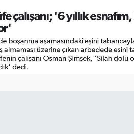
e çalışanı; '6 yıllık esnafım,
or'
nde boşanma aşamasındaki eşini tabancayl
teş almaması üzerine çıkan arbedede eşini 
üfenin çalışanı Osman Şimşek, 'Silah dolu
ık' dedi.