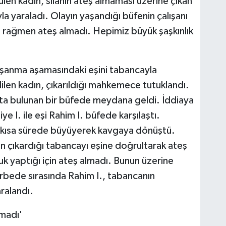
en kadın, silahın ateş almaması üzerine çıkan
a yaraladı. Olayın yaşandığı büfenin çalışanı
 rağmen ateş almadı. Hepimiz büyük şaşkınlık
oşanma aşamasındaki eşini tabancayla
len kadın, çıkarıldığı mahkemece tutuklandı.
'ta bulunan bir büfede meydana geldi. İddiaya
I. ile eşi Rahim I. büfede karşılaştı.
a kısa sürede büyüyerek kavgaya dönüştü.
n çıkardığı tabancayı eşine doğrultarak ateş
k yaptığı için ateş almadı. Bunun üzerine
rbede sırasında Rahim I., tabancanın
ralandı.
lmadı'