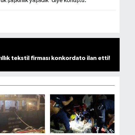
ük şaşkınlık yaşadık' diye konuştu.
llık tekstil firması konkordato ilan etti!