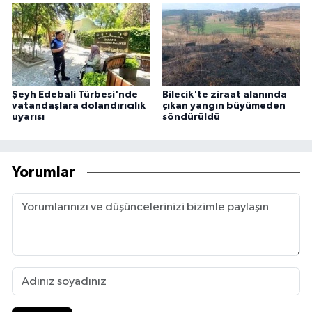
Şeyh Edebali Türbesi'nde
Bilecik'te ziraat alanında
vatandaşlara dolandırıcılık
çıkan yangın büyümeden
uyarısı
söndürüldü
Yorumlar