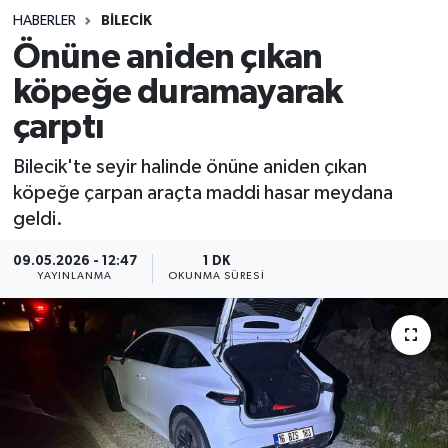
HABERLER
BILECIK
Sağlık
Önüne aniden çıkan
köpeğe duramayarak
Spor
çarptı
Teknoloji
Bilecik'te seyir halinde önüne aniden çıkan
Yaşam
köpeğe çarpan araçta maddi hasar meydana
geldi.
09.05.2026 - 12:47
1 DK
YAYINLANMA
OKUNMA SÜRESI