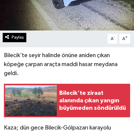
Paylaş
-
+
A
A
Bilecik'te seyir halinde önüne aniden çıkan
köpeğe çarpan araçta maddi hasar meydana
geldi.
Bilecik'te ziraat
alanında çıkan yangın
büyümeden söndürüldü
Kaza; dün gece Bilecik-Gölpazarı karayolu