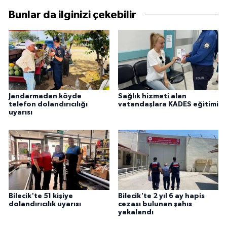
Bunlar da ilginizi çekebilir
Jandarmadan köyde
Sağlık hizmeti alan
telefon dolandırıcılığı
vatandaşlara KADES eğitimi
uyarısı
Bilecik'te 51 kişiye
Bilecik'te 2 yıl 6 ay hapis
dolandırıcılık uyarısı
cezası bulunan şahıs
yakalandı