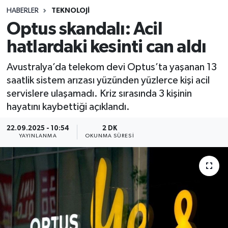
HABERLER
TEKNOLOJI
Sağlık
Optus skandalı: Acil
hatlardaki kesinti can aldı
Spor
Avustralya’da telekom devi Optus’ta yaşanan 13
Teknoloji
saatlik sistem arızası yüzünden yüzlerce kişi acil
servislere ulaşamadı. Kriz sırasında 3 kişinin
Yaşam
hayatını kaybettiği açıklandı.
22.09.2025 - 10:54
2 DK
YAYINLANMA
OKUNMA SÜRESI