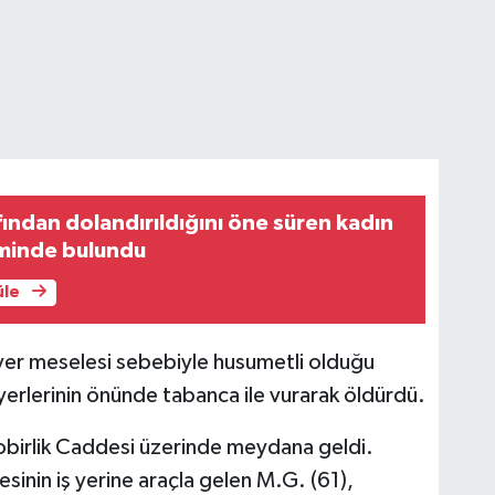
fından dolandırıldığını öne süren kadın
şiminde bulundu
üle
 yer meselesi sebebiyle husumetli olduğu
 yerlerinin önünde tabanca ile vurarak öldürdü.
skobirlik Caddesi üzerinde meydana geldi.
esinin iş yerine araçla gelen M.G. (61),