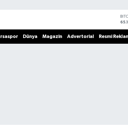
BIT
65.
DO
47,
rsaspor
Dünya
Magazin
Advertorial
Resmi Rekla
EU
55,
STE
64,
GRA
661
BİS
13.