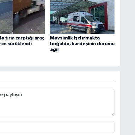
e tırın çarptığı araç
Mevsimlik işçi ırmakta
ce sürüklendi
boğuldu, kardeşinin durumu
ağır