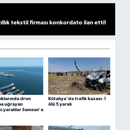
llık tekstil firması konkordato ilan etti!
ıklarında dron
Kütahya'da trafik kazası: 1
ına uğrayan
ölü 5 yaralı
 yaralılar Samsun'a