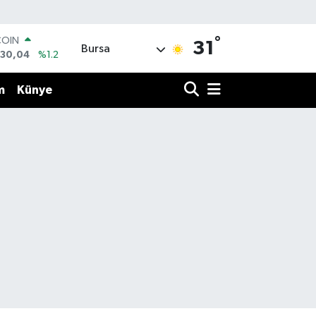
°
COIN
31
Bursa
130,04
%1.2
LAR
7106
%0.17
m
Künye
RO
1652
%0.27
RLİN
4046
%0.35
M ALTIN
8.49
%2.12
T100
887
%64