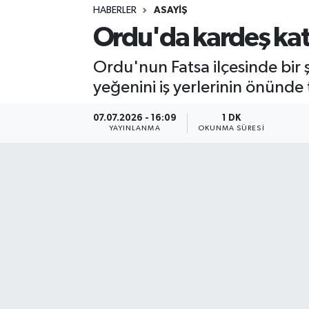
HABERLER
ASAYIŞ
Sağlık
Ordu'da kardeş katl
Spor
Ordu'nun Fatsa ilçesinde bir 
yeğenini iş yerlerinin önünde
Teknoloji
07.07.2026 - 16:09
1 DK
Yaşam
YAYINLANMA
OKUNMA SÜRESI