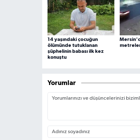
14 yaşındaki çocuğun
Mersin'd
ölümünde tutuklanan
metreler
şüphelinin babası ilk kez
konuştu
Yorumlar