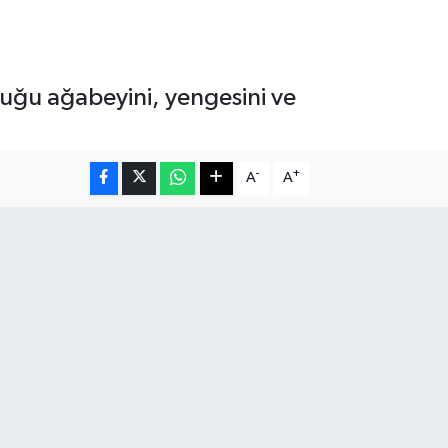
duğu ağabeyini, yengesini ve
-
+
A
A