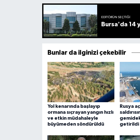
EDITÖRÜN SEÇTIĞI
Bursa'da 14 yı
Bunlar da ilginizi çekebilir
Yol kenarında başlayıp
Rusya aç
ormana sıçrayan yangın hızlı
saldırıs
ve etkin müdahaleyle
gemideki
büyümeden söndürüldü
getirildi