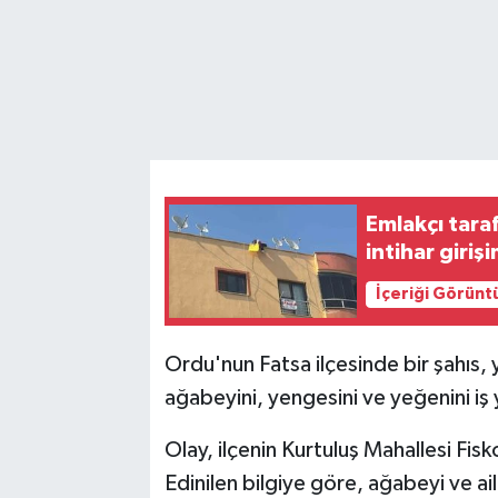
Emlakçı tara
intihar giri
İçeriği Görünt
Ordu'nun Fatsa ilçesinde bir şahıs,
ağabeyini, yengesini ve yeğenini iş
Olay, ilçenin Kurtuluş Mahallesi Fi
Edinilen bilgiye göre, ağabeyi ve ail