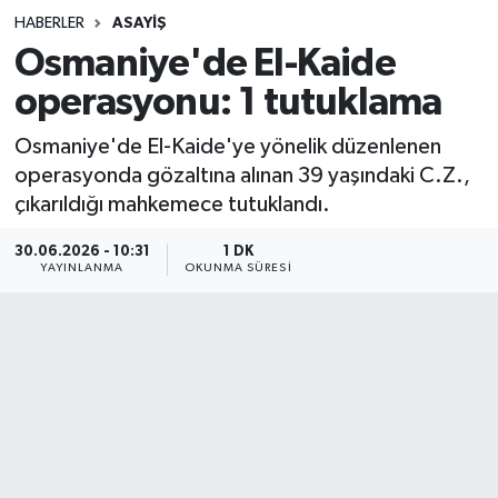
HABERLER
ASAYIŞ
Sağlık
Osmaniye'de El-Kaide
operasyonu: 1 tutuklama
Spor
Osmaniye'de El-Kaide'ye yönelik düzenlenen
Teknoloji
operasyonda gözaltına alınan 39 yaşındaki C.Z.,
çıkarıldığı mahkemece tutuklandı.
Yaşam
30.06.2026 - 10:31
1 DK
YAYINLANMA
OKUNMA SÜRESI