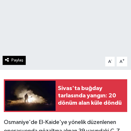
Paylaş
-
+
A
A
Sivas'ta buğday
tarlasında yangın: 20
dönüm alan küle döndü
Osmaniye'de El-Kaide'ye yönelik düzenlenen