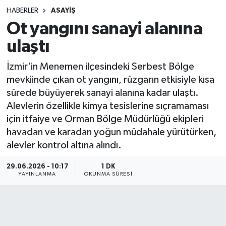
HABERLER
ASAYIŞ
Sağlık
Ot yangını sanayi alanına
ulaştı
Spor
İzmir'in Menemen ilçesindeki Serbest Bölge
Teknoloji
mevkiinde çıkan ot yangını, rüzgarın etkisiyle kısa
sürede büyüyerek sanayi alanına kadar ulaştı.
Yaşam
Alevlerin özellikle kimya tesislerine sıçramaması
için itfaiye ve Orman Bölge Müdürlüğü ekipleri
havadan ve karadan yoğun müdahale yürütürken,
alevler kontrol altına alındı.
29.06.2026 - 10:17
1 DK
YAYINLANMA
OKUNMA SÜRESI