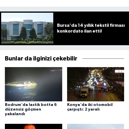
Bursa'da 14 yıllık tekstil firması
konkordato ilan etti!
Bunlar da ilginizi çekebilir
Bodrum'da lastik botta 6
Konya'da iki otomobil
düzensiz göçmen
çarpıştı: 2 yaralı
yakalandı