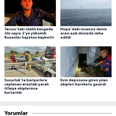
Tarsus'taki silahlı kavgada
Hopa'daki insansız deniz
ölü sayısı 2'ye yükseldi:
aracı açık denizde imha
Kuzenler hayatını kaybetti
edildi
Susurluk'ta bariyerlere
Evin deposuna giren yılan
saplanan araçtaki yaralı
ekipleri harekete geçirdi
itfaiye ekiplerince
kurtarıldı
Yorumlar