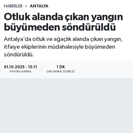
HABERLER
ANTALYA
Sağlık
Otluk alanda çıkan yangın
büyümeden söndürüldü
Spor
Antalya’da otluk ve ağaçlık alanda çıkan yangın,
Teknoloji
itfaiye ekiplerinin müdahalesiyle büyümeden
söndürüldü.
Yaşam
01.10.2025 - 15:11
1 DK
YAYINLANMA
OKUNMA SÜRESI