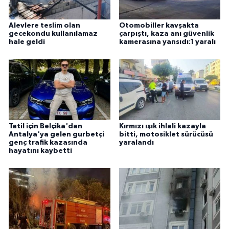
Alevlere teslim olan
Otomobiller kavşakta
gecekondu kullanılamaz
çarpıştı, kaza anı güvenlik
hale geldi
kamerasına yansıdı:1 yaralı
Tatil için Belçika'dan
Kırmızı ışık ihlali kazayla
Antalya'ya gelen gurbetçi
bitti, motosiklet sürücüsü
genç trafik kazasında
yaralandı
hayatını kaybetti