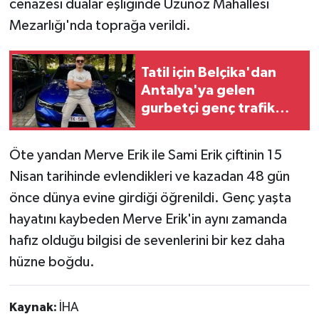
cenazesi dualar eşliğinde Uzunöz Mahallesi
Mezarlığı'nda toprağa verildi.
Tatil için Belçika'dan
Antalya'ya gelen
gurbetçi genç trafik
kazasında hayatını
kaybetti
Öte yandan Merve Erik ile Sami Erik çiftinin 15
Nisan tarihinde evlendikleri ve kazadan 48 gün
önce dünya evine girdiği öğrenildi. Genç yaşta
hayatını kaybeden Merve Erik'in aynı zamanda
hafız olduğu bilgisi de sevenlerini bir kez daha
hüzne boğdu.
Kaynak:
İHA