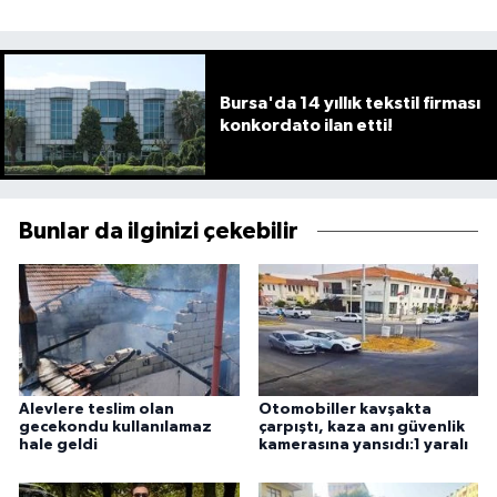
Bursa'da 14 yıllık tekstil firması
konkordato ilan etti!
Bunlar da ilginizi çekebilir
Alevlere teslim olan
Otomobiller kavşakta
gecekondu kullanılamaz
çarpıştı, kaza anı güvenlik
hale geldi
kamerasına yansıdı:1 yaralı