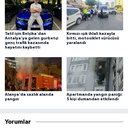
Tatil için Belçika'dan
Kırmızı ışık ihlali kazayla
Antalya'ya gelen gurbetçi
bitti, motosiklet sürücüsü
genç trafik kazasında
yaralandı
hayatını kaybetti
Alanya'da sazlık alanda
Apartmanda yangın paniği:
yangın
5 kişi dumandan etkilendi
Yorumlar