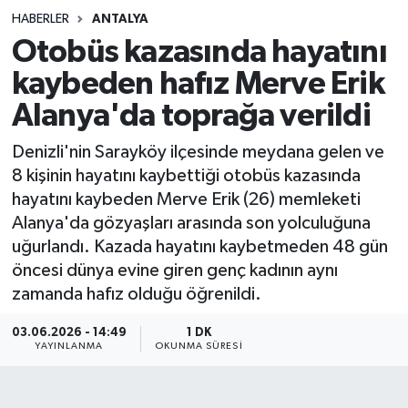
HABERLER
ANTALYA
Sağlık
Otobüs kazasında hayatını
kaybeden hafız Merve Erik
Spor
Alanya'da toprağa verildi
Teknoloji
Denizli'nin Sarayköy ilçesinde meydana gelen ve
Yaşam
8 kişinin hayatını kaybettiği otobüs kazasında
hayatını kaybeden Merve Erik (26) memleketi
Alanya'da gözyaşları arasında son yolculuğuna
uğurlandı. Kazada hayatını kaybetmeden 48 gün
öncesi dünya evine giren genç kadının aynı
zamanda hafız olduğu öğrenildi.
03.06.2026 - 14:49
1 DK
YAYINLANMA
OKUNMA SÜRESI