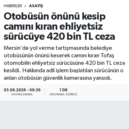
HABERLER
ASAYIŞ
Sağlık
Otobüsün önünü kesip
camını kıran ehliyetsiz
Spor
sürücüye 420 bin TL ceza
Teknoloji
Mersin'de yol verme tartışmasında belediye
Yaşam
otobüsünün önünü keserek camını kıran Tofaş
otomobilin ehliyetsiz sürücüsüne 420 bin TL ceza
kesildi. Hakkında adli işlem başlatılan sürücünün o
anları otobüsün güvenlik kamerasına yansıdı.
03.06.2026 - 09:30
1 DK
YAYINLANMA
OKUNMA SÜRESI