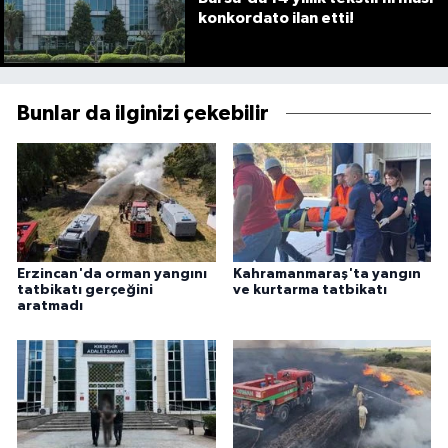
konkordato ilan etti!
Bunlar da ilginizi çekebilir
Erzincan'da orman yangını
Kahramanmaraş'ta yangın
tatbikatı gerçeğini
ve kurtarma tatbikatı
aratmadı