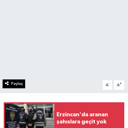
Paylaş
-
+
A
A
Erzincan'da aranan
şahıslara geçit yok