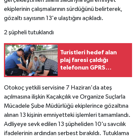
gerçekleştirilen silahlı saldırıyla ilgili emniyet
ekiplerinin çalışmalarının sürdüğünü belirterek,
gözaltı sayısının 13'e ulaştığını açıkladı.
2 şüpheli tutuklandı
Turistleri hedef alan
plaj faresi çaldığı
telefonun GPRS
destekli takip sistemi
ile yakalandı
Otokoç yetkili servisine 7 Haziran'da ateş
açılmasına ilişkin Kaçakçılık ve Organize Suçlarla
Mücadele Şube Müdürlüğü ekiplerince gözaltına
alınan 13 kişinin emniyetteki işlemleri tamamlandı.
Adliyeye sevk edilen 13 şüpheliden 10'u savcılık
ifadelerinin ardından serbest bırakıldı. Tutuklama