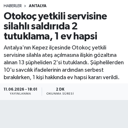
HABERLER
ANTALYA
Sağlık
Otokoç yetkili servisine
silahlı saldırıda 2
Spor
tutuklama, 1 ev hapsi
Teknoloji
Antalya'nın Kepez ilçesinde Otokoç yetkili
Yaşam
servisine silahla ateş açılmasına ilişkin gözaltına
alınan 13 şüpheliden 2'si tutuklandı. Şüphelilerden
10'u savcılık ifadelerinin ardından serbest
bırakılırken, 1 kişi hakkında ev hapsi kararı verildi.
11.06.2026 - 18:01
2 DK
YAYINLANMA
OKUNMA SÜRESI