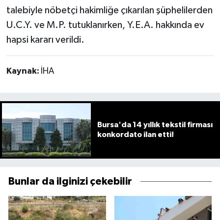
talebiyle nöbetçi hakimliğe çıkarılan şüphelilerden
U.C.Y. ve M.P. tutuklanırken, Y.E.A. hakkında ev
hapsi kararı verildi.
Kaynak:
İHA
Bursa'da 14 yıllık tekstil firması
konkordato ilan etti!
Bunlar da ilginizi çekebilir