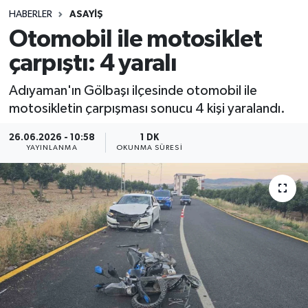
HABERLER
ASAYIŞ
Sağlık
Otomobil ile motosiklet
çarpıştı: 4 yaralı
Spor
Adıyaman'ın Gölbaşı ilçesinde otomobil ile
Teknoloji
motosikletin çarpışması sonucu 4 kişi yaralandı.
Yaşam
26.06.2026 - 10:58
1 DK
YAYINLANMA
OKUNMA SÜRESI