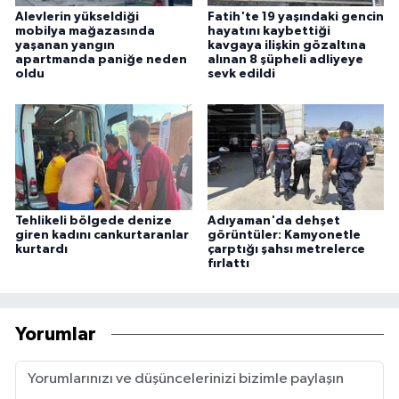
Alevlerin yükseldiği
Fatih'te 19 yaşındaki gencin
mobilya mağazasında
hayatını kaybettiği
yaşanan yangın
kavgaya ilişkin gözaltına
apartmanda paniğe neden
alınan 8 şüpheli adliyeye
oldu
sevk edildi
Tehlikeli bölgede denize
Adıyaman'da dehşet
giren kadını cankurtaranlar
görüntüler: Kamyonetle
kurtardı
çarptığı şahsı metrelerce
fırlattı
Yorumlar