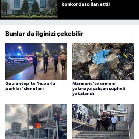
konkordato ilan etti!
Bunlar da ilginizi çekebilir
Gaziantep'te 'huzurlu
Marmaris'te ormanı
parklar' denetimi
yakmaya çalışan şüpheli
yakalandı