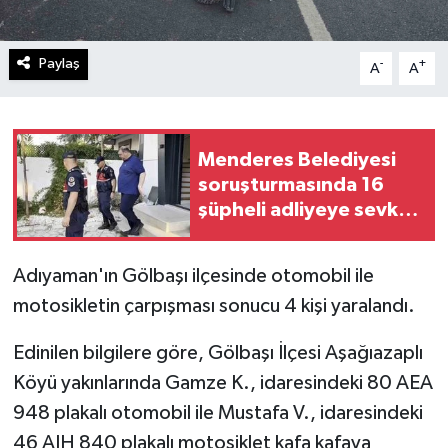
Paylaş
-
+
A
A
Menderes Belediyesi
soruşturmasında 16
şüpheli adliyeye sevk
edildi
Adıyaman'ın Gölbaşı ilçesinde otomobil ile
motosikletin çarpışması sonucu 4 kişi yaralandı.
Edinilen bilgilere göre, Gölbaşı İlçesi Aşağıazaplı
Köyü yakınlarında Gamze K., idaresindeki 80 AEA
948 plakalı otomobil ile Mustafa V., idaresindeki
46 AIH 840 plakalı motosiklet kafa kafaya