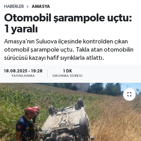
HABERLER
AMASYA
Sağlık
Otomobil şarampole uçtu:
1 yaralı
Spor
Amasya’nın Suluova ilçesinde kontrolden çıkan
Teknoloji
otomobil şarampole uçtu. Takla atan otomobilin
sürücüsü kazayı hafif sıyrıklarla atlattı.
Yaşam
18.08.2025 - 19:28
1 DK
YAYINLANMA
OKUNMA SÜRESI