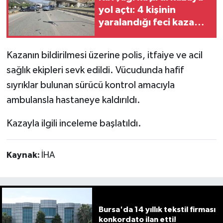
yol açtı: 4 kişinin
yaralandığı feci kaza
kamerada
Kazanın bildirilmesi üzerine polis, itfaiye ve acil
sağlık ekipleri sevk edildi. Vücudunda hafif
sıyrıklar bulunan sürücü kontrol amacıyla
ambulansla hastaneye kaldırıldı.
Kazayla ilgili inceleme başlatıldı.
Kaynak:
İHA
Bursa'da 14 yıllık tekstil firması
konkordato ilan etti!