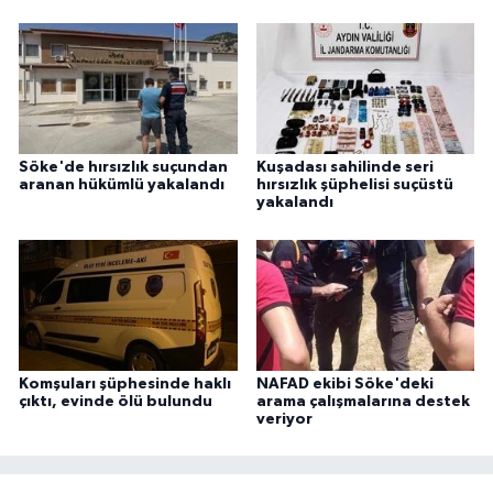
Söke'de hırsızlık suçundan
Kuşadası sahilinde seri
aranan hükümlü yakalandı
hırsızlık şüphelisi suçüstü
yakalandı
Komşuları şüphesinde haklı
NAFAD ekibi Söke'deki
çıktı, evinde ölü bulundu
arama çalışmalarına destek
veriyor