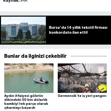
Kaynak:
İHA
Bursa'da 14 yıllık tekstil firması
konkordato ilan etti!
Bunlar da ilginizi çekebilir
Aydın itfaiyesi göletin
Germencik'te iş yeri yangını
dibindeki 50 bin dolarlık
bambiyi tek parça olarak
çıkarmayı başardı