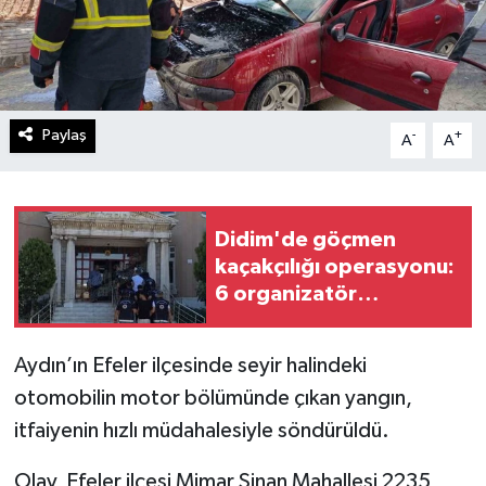
Paylaş
-
+
A
A
Didim'de göçmen
kaçakçılığı operasyonu:
6 organizatör
tutuklandı
Aydın’ın Efeler ilçesinde seyir halindeki
otomobilin motor bölümünde çıkan yangın,
itfaiyenin hızlı müdahalesiyle söndürüldü.
Olay, Efeler ilçesi Mimar Sinan Mahallesi 2235