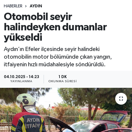
HABERLER
AYDIN
Sağlık
Otomobil seyir
halindeyken dumanlar
Spor
yükseldi
Teknoloji
Aydın’ın Efeler ilçesinde seyir halindeki
Yaşam
otomobilin motor bölümünde çıkan yangın,
itfaiyenin hızlı müdahalesiyle söndürüldü.
04.10.2025 - 14:23
1 DK
YAYINLANMA
OKUNMA SÜRESI