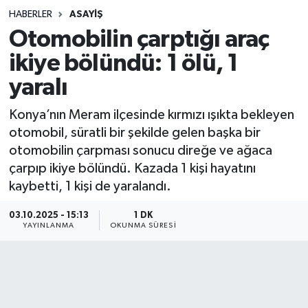
HABERLER
ASAYIŞ
Sağlık
Otomobilin çarptığı araç
ikiye bölündü: 1 ölü, 1
Spor
yaralı
Teknoloji
Konya’nın Meram ilçesinde kırmızı ışıkta bekleyen
Yaşam
otomobil, süratli bir şekilde gelen başka bir
otomobilin çarpması sonucu direğe ve ağaca
çarpıp ikiye bölündü. Kazada 1 kişi hayatını
kaybetti, 1 kişi de yaralandı.
03.10.2025 - 15:13
1 DK
YAYINLANMA
OKUNMA SÜRESI