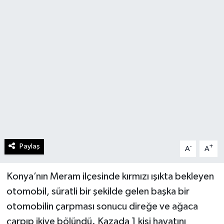
Paylaş
-
+
A
A
Konya’nın Meram ilçesinde kırmızı ışıkta bekleyen
otomobil, süratli bir şekilde gelen başka bir
otomobilin çarpması sonucu direğe ve ağaca
çarpıp ikiye bölündü. Kazada 1 kişi hayatını