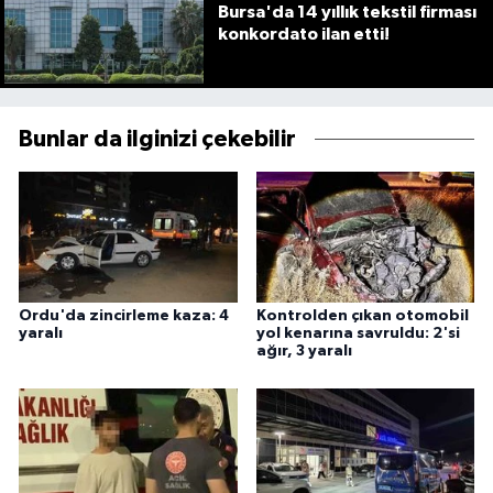
Bursa'da 14 yıllık tekstil firması
konkordato ilan etti!
Bunlar da ilginizi çekebilir
Ordu'da zincirleme kaza: 4
Kontrolden çıkan otomobil
yaralı
yol kenarına savruldu: 2'si
ağır, 3 yaralı