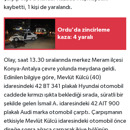
kaybetti, 1 kişi de yaralandı.
Ordu'da zincirleme
kaza: 4 yaralı
Olay, saat 13.30 sıralarında merkez Meram ilçesi
Konya-Antalya çevre yolunda meydana geldi.
Edinilen bilgiye göre, Mevlüt Külcü (40)
idaresindeki 42 BT 341 plakalı Hyundai otomobil
caddede kırmızı ışıkta beklediği sırada, süratli bir
şekilde gelen İsmail A. idaresindeki 42 AIT 900
plakalı Audi marka otomobil çarptı. Çarpışmanın
etkisiyle Mevlüt Külcü idaresindeki otomobil önce
direğe sonra ağaca çarparak ikiye bölünüp