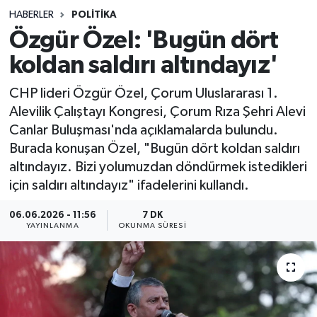
HABERLER
POLITIKA
Sağlık
Özgür Özel: 'Bugün dört
koldan saldırı altındayız'
Spor
CHP lideri Özgür Özel, Çorum Uluslararası 1.
Teknoloji
Alevilik Çalıştayı Kongresi, Çorum Rıza Şehri Alevi
Canlar Buluşması'nda açıklamalarda bulundu.
Yaşam
Burada konuşan Özel, "Bugün dört koldan saldırı
altındayız. Bizi yolumuzdan döndürmek istedikleri
için saldırı altındayız" ifadelerini kullandı.
06.06.2026 - 11:56
7 DK
YAYINLANMA
OKUNMA SÜRESI