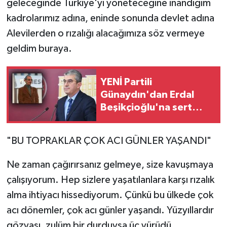
geleceğinde Türkiye'yi yöneteceğine inandığım
kadrolarımız adına, eninde sonunda devlet adına
Alevilerden o rızalığı alacağımıza söz vermeye
geldim buraya.
YENİ Partili
Günaydın'dan Erdal
Beşikçioğlu'na sert
tepki
"BU TOPRAKLAR ÇOK ACI GÜNLER YAŞANDI"
Ne zaman çağırırsanız gelmeye, size kavuşmaya
çalışıyorum. Hep sizlere yaşatılanlara karşı rızalık
alma ihtiyacı hissediyorum. Çünkü bu ülkede çok
acı dönemler, çok acı günler yaşandı. Yüzyıllardır
gözyaşı, zulüm bir durduysa üç yürüdü.