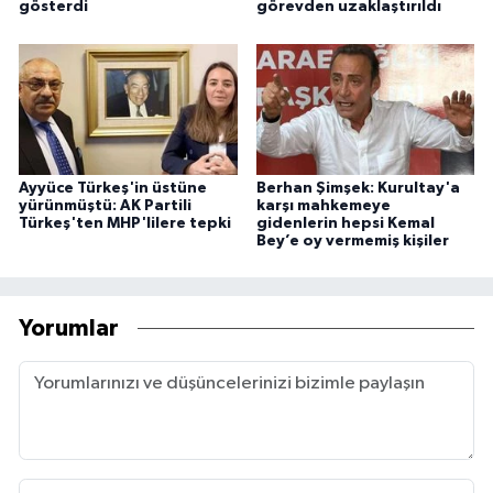
gösterdi
görevden uzaklaştırıldı
Ayyüce Türkeş'in üstüne
Berhan Şimşek: Kurultay'a
yürünmüştü: AK Partili
karşı mahkemeye
Türkeş'ten MHP'lilere tepki
gidenlerin hepsi Kemal
Bey’e oy vermemiş kişiler
Yorumlar