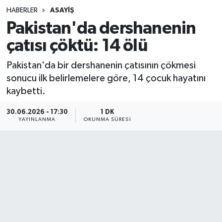
HABERLER
ASAYIŞ
Sağlık
Pakistan'da dershanenin
çatısı çöktü: 14 ölü
Spor
Pakistan'da bir dershanenin çatısının çökmesi
Teknoloji
sonucu ilk belirlemelere göre, 14 çocuk hayatını
kaybetti.
Yaşam
30.06.2026 - 17:30
1 DK
YAYINLANMA
OKUNMA SÜRESI