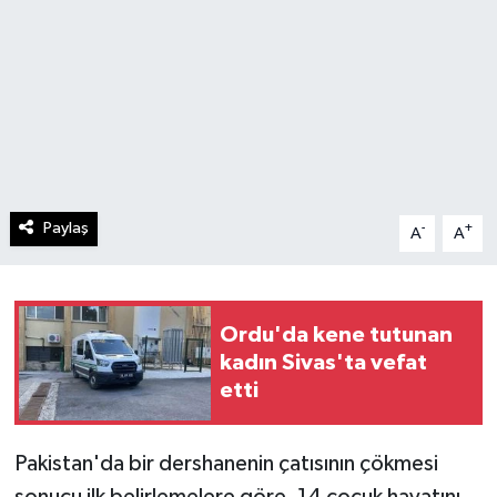
Paylaş
-
+
A
A
Ordu'da kene tutunan
kadın Sivas'ta vefat
etti
Pakistan'da bir dershanenin çatısının çökmesi