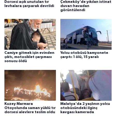
Dorsesi açık unutulan tır
Çekmeköy'de yıkılan istinat
levhalara çarparak devrildi
duvarı havadan
görüntülendi
Camiye gitmek için evinden
Yolcu otobüsü kamyonete
çıktı, motosiklet çarpması
çarptı: 1 ölü, 15 yaralı
sonucu öldü
Kuzey Marmara
Malatya'da 2 yaşlının yolcu
Otoyolunda saman yüklü tır
otobüsündeki ilginç
dorsesi alevlere teslim oldu
kavgası kamerada