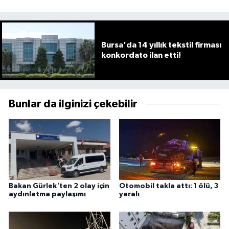
Bursa'da 14 yıllık tekstil firması
konkordato ilan etti!
Bunlar da ilginizi çekebilir
Bakan Gürlek'ten 2 olay için
Otomobil takla attı: 1 ölü, 3
aydınlatma paylaşımı
yaralı