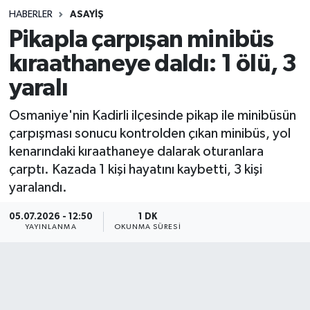
HABERLER
ASAYIŞ
Sağlık
Pikapla çarpışan minibüs
kıraathaneye daldı: 1 ölü, 3
Spor
yaralı
Teknoloji
Osmaniye'nin Kadirli ilçesinde pikap ile minibüsün
Yaşam
çarpışması sonucu kontrolden çıkan minibüs, yol
kenarındaki kıraathaneye dalarak oturanlara
çarptı. Kazada 1 kişi hayatını kaybetti, 3 kişi
yaralandı.
05.07.2026 - 12:50
1 DK
YAYINLANMA
OKUNMA SÜRESI