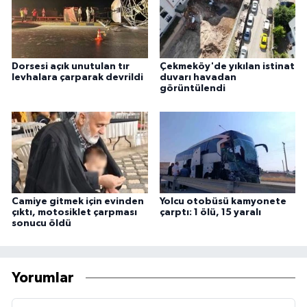
Dorsesi açık unutulan tır
Çekmeköy'de yıkılan istinat
levhalara çarparak devrildi
duvarı havadan
görüntülendi
Camiye gitmek için evinden
Yolcu otobüsü kamyonete
çıktı, motosiklet çarpması
çarptı: 1 ölü, 15 yaralı
sonucu öldü
Yorumlar