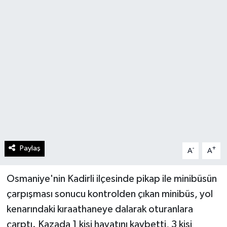
Paylaş
-
+
A
A
Osmaniye'nin Kadirli ilçesinde pikap ile minibüsün
çarpışması sonucu kontrolden çıkan minibüs, yol
kenarındaki kıraathaneye dalarak oturanlara
çarptı. Kazada 1 kişi hayatını kaybetti, 3 kişi