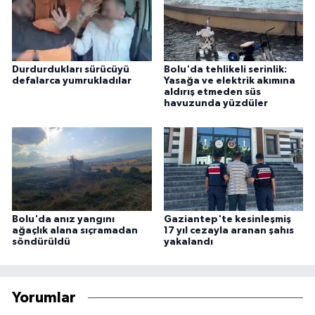
Durdurdukları sürücüyü
Bolu'da tehlikeli serinlik:
defalarca yumrukladılar
Yasağa ve elektrik akımına
aldırış etmeden süs
havuzunda yüzdüler
Bolu'da anız yangını
Gaziantep'te kesinleşmiş
ağaçlık alana sıçramadan
17 yıl cezayla aranan şahıs
söndürüldü
yakalandı
Yorumlar