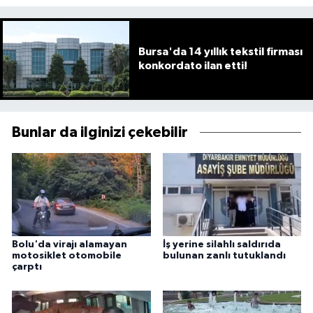
Bursa'da 14 yıllık tekstil firması
konkordato ilan etti!
Bunlar da ilginizi çekebilir
Bolu'da virajı alamayan
İş yerine silahlı saldırıda
motosiklet otomobile
bulunan zanlı tutuklandı
çarptı