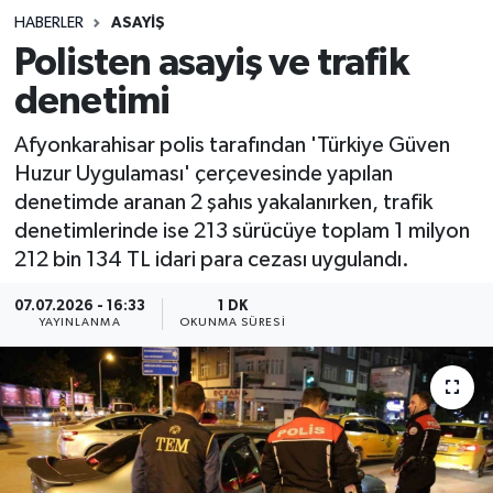
HABERLER
ASAYIŞ
Sağlık
Polisten asayiş ve trafik
denetimi
Spor
Afyonkarahisar polis tarafından 'Türkiye Güven
Teknoloji
Huzur Uygulaması' çerçevesinde yapılan
denetimde aranan 2 şahıs yakalanırken, trafik
Yaşam
denetimlerinde ise 213 sürücüye toplam 1 milyon
212 bin 134 TL idari para cezası uygulandı.
07.07.2026 - 16:33
1 DK
YAYINLANMA
OKUNMA SÜRESI