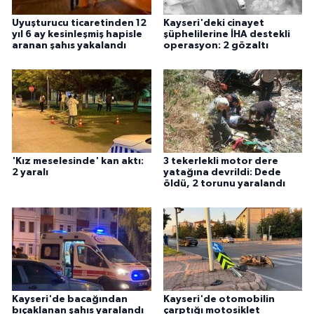
Uyuşturucu ticaretinden 12
Kayseri'deki cinayet
yıl 6 ay kesinleşmiş hapisle
şüphelilerine İHA destekli
aranan şahıs yakalandı
operasyon: 2 gözaltı
'Kız meselesinde' kan aktı:
3 tekerlekli motor dere
2 yaralı
yatağına devrildi: Dede
öldü, 2 torunu yaralandı
Kayseri'de bacağından
Kayseri'de otomobilin
bıçaklanan şahıs yaralandı
çarptığı motosiklet