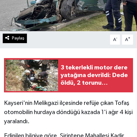
Paylaş
-
+
A
A
3 tekerlekli motor dere
yatağına devrildi: Dede
öldü, 2 torunu
yaralandı
Kayseri'nin Melikgazi ilçesinde refüje çıkan Tofaş
otomobilin hurdaya döndüğü kazada 1'i ağır 4 kişi
yaralandı.
Edinilen bilgiye göre, Şirintepe Mahallesi Kadir