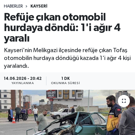
HABERLER
KAYSERI
Sağlık
Refüje çıkan otomobil
hurdaya döndü: 1'i ağır 4
Spor
yaralı
Teknoloji
Kayseri'nin Melikgazi ilçesinde refüje çıkan Tofaş
Yaşam
otomobilin hurdaya döndüğü kazada 1'i ağır 4 kişi
yaralandı.
14.06.2026 - 20:42
1 DK
YAYINLANMA
OKUNMA SÜRESI