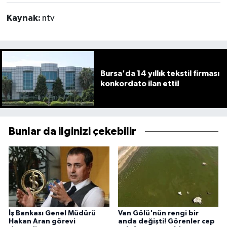
Kaynak:
ntv
Bursa'da 14 yıllık tekstil firması
konkordato ilan etti!
Bunlar da ilginizi çekebilir
İş Bankası Genel Müdürü
Van Gölü'nün rengi bir
Hakan Aran görevi
anda değişti! Görenler cep