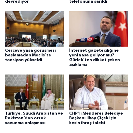
devrediyor
telefonuna sarıldı
Çerçeve yasa görüşmesi
İnternet gazeteciliğine
başlamadan Meclis’te
yeni yasa geliyor mu?
tansiyon yükseldi
Gürlek’ten dikkat çeken
açıklama
Türkiye, Suudi Arabistan ve
CHP’li Menderes Belediye
Pakistan’dan ortak
Başkanı İlkay Çiçek için
savunma anlaşması
kesin ihraç talebi