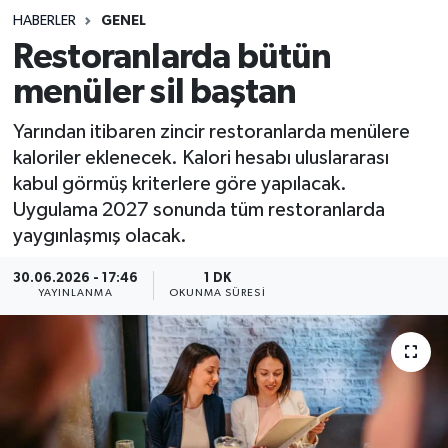
HABERLER
GENEL
Sağlık
Restoranlarda bütün
menüler sil baştan
Spor
Yarından itibaren zincir restoranlarda menülere
Teknoloji
kaloriler eklenecek. Kalori hesabı uluslararası
kabul görmüş kriterlere göre yapılacak.
Yaşam
Uygulama 2027 sonunda tüm restoranlarda
yaygınlaşmış olacak.
30.06.2026 - 17:46
1 DK
YAYINLANMA
OKUNMA SÜRESI