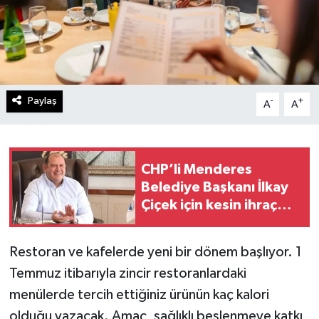
Paylaş
-
+
A
A
CHP’li Menderes
Belediye Başkanı İlkay
Çiçek için kesin ihraç
talebi
Restoran ve kafelerde yeni bir dönem başlıyor. 1
Temmuz itibarıyla zincir restoranlardaki
menülerde tercih ettiğiniz ürünün kaç kalori
olduğu yazacak. Amaç, sağlıklı beslenmeye katkı