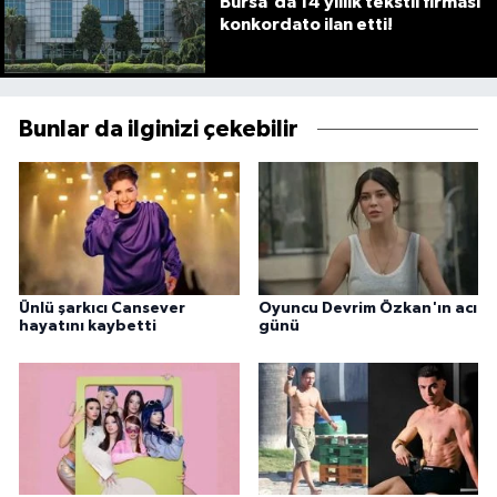
Bursa'da 14 yıllık tekstil firması
konkordato ilan etti!
Bunlar da ilginizi çekebilir
Ünlü şarkıcı Cansever
Oyuncu Devrim Özkan'ın acı
hayatını kaybetti
günü