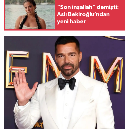
“Son inşallah” demişti:
Aslı Bekiroğlu’ndan
yeni haber