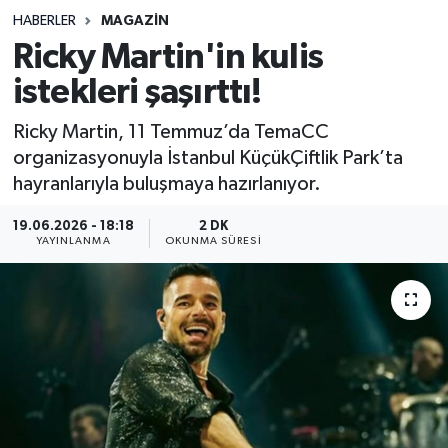
HABERLER
MAGAZIN
Sağlık
Ricky Martin'in kulis
istekleri şaşırttı!
Spor
Ricky Martin, 11 Temmuz’da TemaCC
Teknoloji
organizasyonuyla İstanbul KüçükÇiftlik Park’ta
hayranlarıyla buluşmaya hazırlanıyor.
Yaşam
19.06.2026 - 18:18
2 DK
YAYINLANMA
OKUNMA SÜRESI