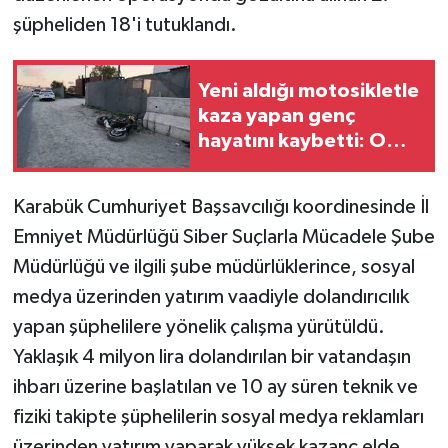
şüpheliden 18'i tutuklandı.
Yeni aldığı motosikletle
kaza yapan genç
hayatını kaybetti: O
anlar kamerada
Karabük Cumhuriyet Başsavcılığı koordinesinde İl
Emniyet Müdürlüğü Siber Suçlarla Mücadele Şube
Müdürlüğü ve ilgili şube müdürlüklerince, sosyal
medya üzerinden yatırım vaadiyle dolandırıcılık
yapan şüphelilere yönelik çalışma yürütüldü.
Yaklaşık 4 milyon lira dolandırılan bir vatandaşın
ihbarı üzerine başlatılan ve 10 ay süren teknik ve
fiziki takipte şüphelilerin sosyal medya reklamları
üzerinden yatırım yaparak yüksek kazanç elde