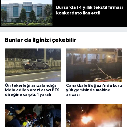
Bursa'da 14 yıllık tekstil firması
konkordato ilan etti!
Bunlar da ilginizi çekebilir
Ön tekerleği arızalandığı
Çanakkale Boğazı'nda kuru
iddia edilen arazi aracı PTS
yük gemisinde makine
direğine çarptı: 1 yaralı
arızası