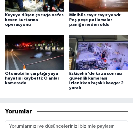
Kuyuya düşen çocuğa nefes
Minibüs cayır cayır yandı:
kesen kurtarma
Peş peşe patlamalar
operasyonu
paniğe neden oldu
Otomobilin çarptığı yaya
Eskişehir'de kaza sonrası
hayatını kaybetti: O anlar
güvenlik kamerası
kamerada
izlenirken bıçaklı kavga: 2
yaralı
Yorumlar