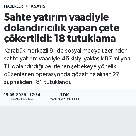
HABERLER
ASAYIŞ
Sağlık
Sahte yatırım vaadiyle
dolandırıcılık yapan çete
Spor
çökertildi: 18 tutuklama
Teknoloji
Karabük merkezli 8 ilde sosyal medya üzerinden
Yaşam
sahte yatırım vaadiyle 46 kişiyi yaklaşık 87 milyon
TL dolandırdığı belirlenen şebekeye yönelik
düzenlenen operasyonda gözaltına alınan 27
şüpheliden 18'i tutuklandı.
15.05.2026 - 17:34
1 DK
YAYINLANMA
OKUNMA SÜRESI