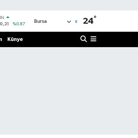
°
R
24
Bursa
36
%0.18
10
%0.32
m
Künye
İN
11
%0.38
 ALTIN
.55
%0.03
00
9
%-14
IN
0,21
%0.87