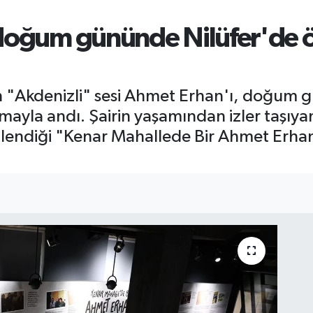
doğum gününde Nilüfer'de öz
rinin "Akdenizli" sesi Ahmet Erhan'ı, doğu
ayla andı. Şairin yaşamından izler taşıyan
stlendiği "Kenar Mahallede Bir Ahmet Erhan