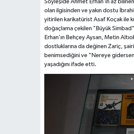
Söyleşide Ahmet Erhan'ın az bilinen 
olan ilgisinden ve yakın dostu İbrahi
yitirilen karikatürist Asaf Koçak il
doğaçlama çekilen "Büyük Simbad" 
Erhan'ın Behçey Aysan, Metin Altıok
dostluklarına da değinen Zariç, şairi
benimsediğini ve "Nereye gidersem y
yaşadığını ifade etti.