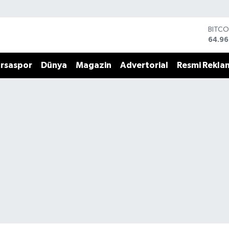
DOLA
47,74
EURO
55,25
rsaspor
Dünya
Magazin
Advertorial
Resmi Rekla
STERL
64,48
GRAM
6660
BİST1
13.77
BITCO
64.96