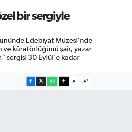
el bir sergiyle
m gününde Edebiyat Müzesi'nde
 ve küratörlüğünü şair, yazar
" sergisi 30 Eylül'e kadar
-
+
A
A