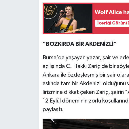
Wolf Alice h
İçeriği Görünt
"BOZKIRDA BİR AKDENİZLİ"
Bursa'da yaşayan yazar, şair ve edeb
açılışında C. Hakkı Zariç de bir söy
Ankara ile özdeşleşmiş bir şair olar
aslında tam bir Akdenizli olduğunu v
lirizmine dikkat çeken Zariç, şairin 
12 Eylül döneminin zorlu koşullarında
paylaştı.