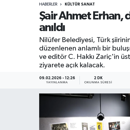
HABERLER
KÜLTÜR SANAT
Sağlık
Şair Ahmet Erhan, 
anıldı
Spor
Nilüfer Belediyesi, Türk şii
Teknoloji
düzenlenen anlamlı bir buluşm
Yaşam
ve editör C. Hakkı Zariç'in ü
ziyarete açık kalacak.
09.02.2026 - 12:26
2 DK
YAYINLANMA
OKUNMA SÜRESI