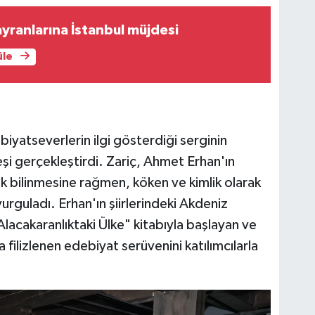
ayranlarına İstanbul müjdesi
üle
iyatseverlerin ilgi gösterdiği serginin
leşi gerçekleştirdi. Zariç, Ahmet Erhan'ın
ak bilinmesine rağmen, köken ve kimlik olarak
urguladı. Erhan'ın şiirlerindeki Akdeniz
"Alacakaranlıktaki Ülke" kitabıyla başlayan ve
 filizlenen edebiyat serüvenini katılımcılarla