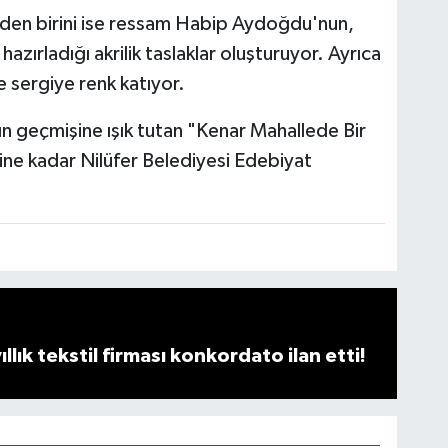
nden birini ise ressam Habip Aydoğdu'nun,
 hazırladığı akrilik taslaklar oluşturuyor. Ayrıca
e sergiye renk katıyor.
ın geçmişine ışık tutan "Kenar Mahallede Bir
hine kadar Nilüfer Belediyesi Edebiyat
llık tekstil firması konkordato ilan etti!