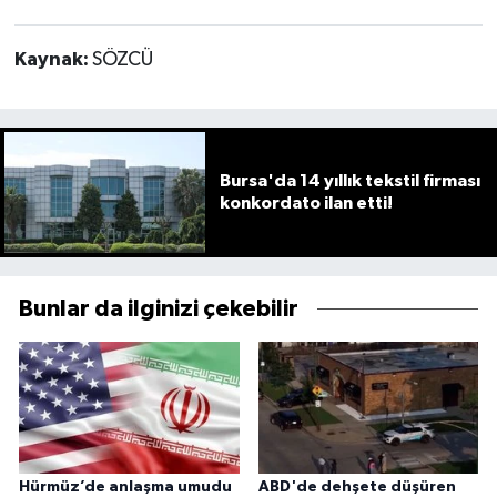
Kaynak:
SÖZCÜ
Bursa'da 14 yıllık tekstil firması
konkordato ilan etti!
Bunlar da ilginizi çekebilir
Hürmüz’de anlaşma umudu
ABD'de dehşete düşüren