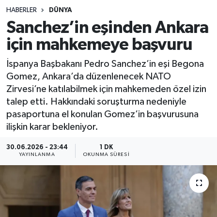
HABERLER
DÜNYA
Sağlık
Sanchez’in eşinden Ankara
için mahkemeye başvuru
Spor
İspanya Başbakanı Pedro Sanchez’in eşi Begona
Teknoloji
Gomez, Ankara’da düzenlenecek NATO
Zirvesi’ne katılabilmek için mahkemeden özel izin
Yaşam
talep etti. Hakkındaki soruşturma nedeniyle
pasaportuna el konulan Gomez’in başvurusuna
ilişkin karar bekleniyor.
30.06.2026 - 23:44
1 DK
YAYINLANMA
OKUNMA SÜRESI