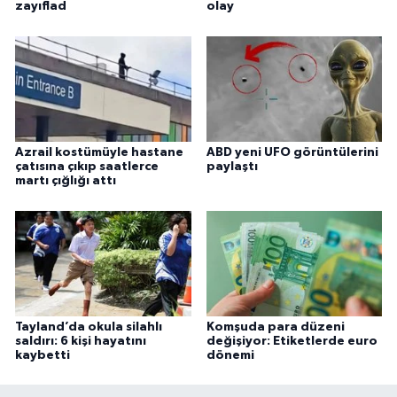
zayıflad
olay
Azrail kostümüyle hastane
ABD yeni UFO görüntülerini
çatısına çıkıp saatlerce
paylaştı
martı çığlığı attı
Tayland’da okula silahlı
Komşuda para düzeni
saldırı: 6 kişi hayatını
değişiyor: Etiketlerde euro
kaybetti
dönemi