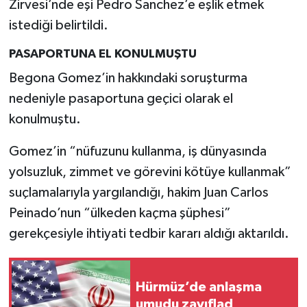
Zirvesi’nde eşi Pedro Sanchez’e eşlik etmek
istediği belirtildi.
PASAPORTUNA EL KONULMUŞTU
Begona Gomez’in hakkındaki soruşturma
nedeniyle pasaportuna geçici olarak el
konulmuştu.
Gomez’in “nüfuzunu kullanma, iş dünyasında
yolsuzluk, zimmet ve görevini kötüye kullanmak”
suçlamalarıyla yargılandığı, hakim Juan Carlos
Peinado’nun “ülkeden kaçma şüphesi”
gerekçesiyle ihtiyati tedbir kararı aldığı aktarıldı.
Hürmüz’de anlaşma
umudu zayıflad