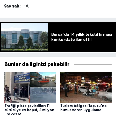
Kaynak:
İHA
Bursa'da 14 yıllık tekstil firması
konkordato ilan etti!
Bunlar da ilginizi çekebilir
Trafiği piste çevirdiler: 11
Turizm bölgesi Taşucu'na
sürücüye ev hapsi, 2 milyon
huzur veren uygulama
lira ceza!