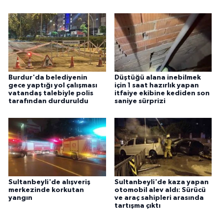
Burdur'da belediyenin
Düştüğü alana inebilmek
gece yaptığı yol çalışması
için 1 saat hazırlık yapan
vatandaş talebiyle polis
itfaiye ekibine kediden son
tarafından durduruldu
saniye sürprizi
Sultanbeyli'de alışveriş
Sultanbeyli'de kaza yapan
merkezinde korkutan
otomobil alev aldı: Sürücü
yangın
ve araç sahipleri arasında
tartışma çıktı