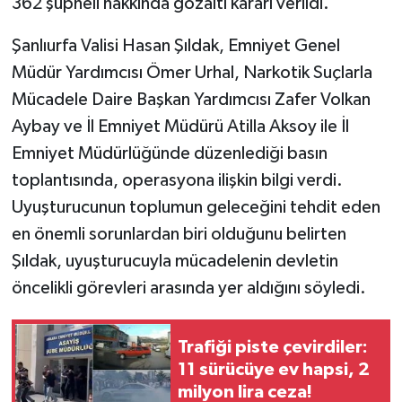
362 şüpheli hakkında gözaltı kararı verildi.
Şanlıurfa Valisi Hasan Şıldak, Emniyet Genel
Müdür Yardımcısı Ömer Urhal, Narkotik Suçlarla
Mücadele Daire Başkan Yardımcısı Zafer Volkan
Aybay ve İl Emniyet Müdürü Atilla Aksoy ile İl
Emniyet Müdürlüğünde düzenlediği basın
toplantısında, operasyona ilişkin bilgi verdi.
Uyuşturucunun toplumun geleceğini tehdit eden
en önemli sorunlardan biri olduğunu belirten
Şıldak, uyuşturucuyla mücadelenin devletin
öncelikli görevleri arasında yer aldığını söyledi.
Trafiği piste çevirdiler:
11 sürücüye ev hapsi, 2
milyon lira ceza!