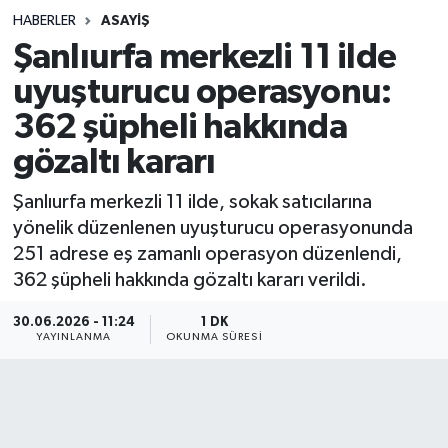
HABERLER
ASAYIŞ
Sağlık
Şanlıurfa merkezli 11 ilde
uyuşturucu operasyonu:
Spor
362 şüpheli hakkında
Teknoloji
gözaltı kararı
Yaşam
Şanlıurfa merkezli 11 ilde, sokak satıcılarına
yönelik düzenlenen uyuşturucu operasyonunda
251 adrese eş zamanlı operasyon düzenlendi,
362 şüpheli hakkında gözaltı kararı verildi.
30.06.2026 - 11:24
1 DK
YAYINLANMA
OKUNMA SÜRESI