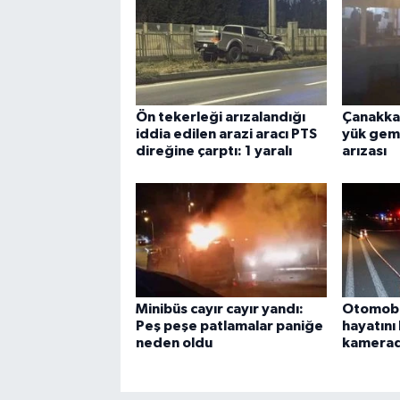
Ön tekerleği arızalandığı
Çanakka
iddia edilen arazi aracı PTS
yük gem
direğine çarptı: 1 yaralı
arızası
Minibüs cayır cayır yandı:
Otomobil
Peş peşe patlamalar paniğe
hayatını
neden oldu
kamera