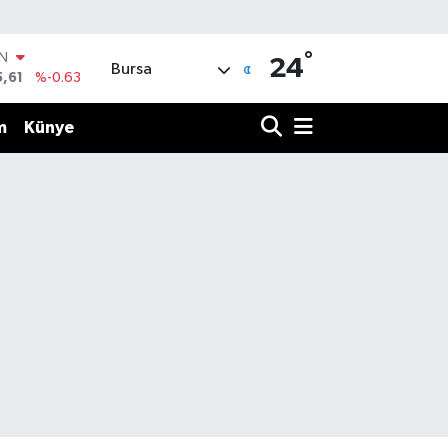
°
IN
24
Bursa
5,61
%-0.63
R
04
%0
m
Künye
06
%-0.08
İN
43
%0
ALTIN
40
%0.45
00
%70