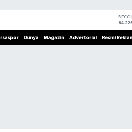
BITCO
64.22
DOLA
47,67
rsaspor
Dünya
Magazin
Advertorial
Resmi Rekla
EURO
55,04
STERL
64,21
GRAM 
6510.
BİST1
13.799