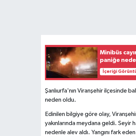
Minibüs cayı
paniğe nede
İçeriği Görünt
Şanlıurfa'nın Viranşehir ilçesinde b
neden oldu.
Edinilen bilgiye göre olay, Viranşeh
yakınlarında meydana geldi. Seyir h
nedenle alev aldı. Yangını fark eden