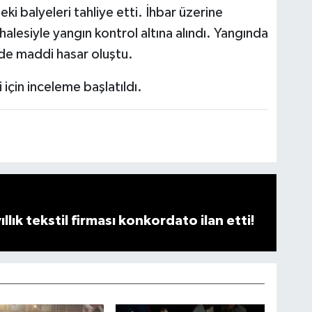
i balyeleri tahliye etti. İhbar üzerine
alesiyle yangın kontrol altına alındı. Yangında
de maddi hasar oluştu.
 için inceleme başlatıldı.
llık tekstil firması konkordato ilan etti!