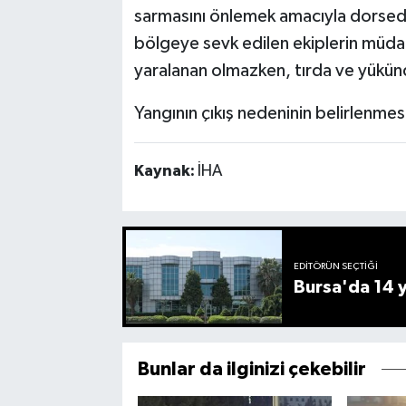
sarmasını önlemek amacıyla dorsedek
bölgeye sevk edilen ekiplerin müdah
yaralanan olmazken, tırda ve yükün
Yangının çıkış nedeninin belirlenmesi
Kaynak:
İHA
EDITÖRÜN SEÇTIĞI
Bursa'da 14 yı
Bunlar da ilginizi çekebilir