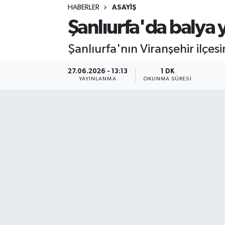
HABERLER
ASAYIŞ
Sağlık
Şanlıurfa'da balya 
Spor
Şanlıurfa'nın Viranşehir ilçe
Teknoloji
27.06.2026 - 13:13
1 DK
YAYINLANMA
OKUNMA SÜRESI
Yaşam