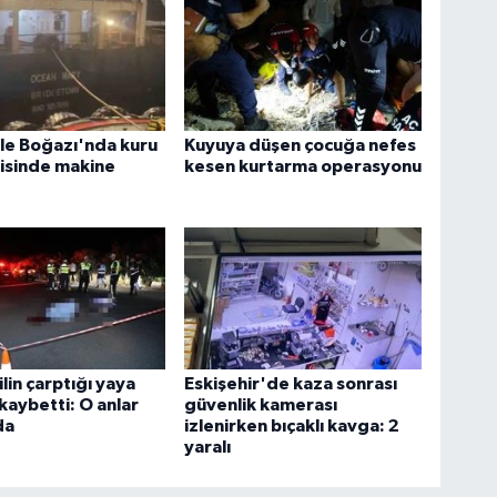
le Boğazı'nda kuru
Kuyuya düşen çocuğa nefes
isinde makine
kesen kurtarma operasyonu
in çarptığı yaya
Eskişehir'de kaza sonrası
 kaybetti: O anlar
güvenlik kamerası
da
izlenirken bıçaklı kavga: 2
yaralı