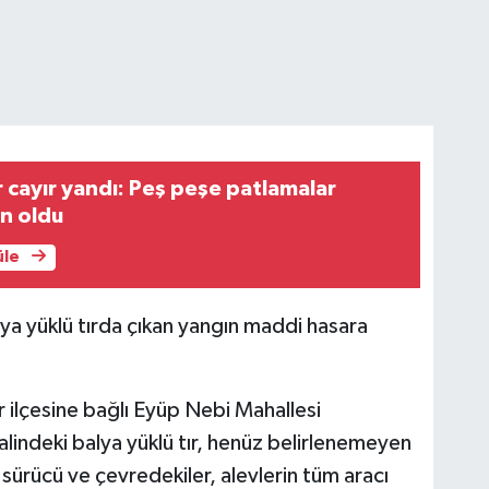
r cayır yandı: Peş peşe patlamalar
n oldu
üle
alya yüklü tırda çıkan yangın maddi hasara
ir ilçesine bağlı Eyüp Nebi Mahallesi
alindeki balya yüklü tır, henüz belirlenemeyen
 sürücü ve çevredekiler, alevlerin tüm aracı