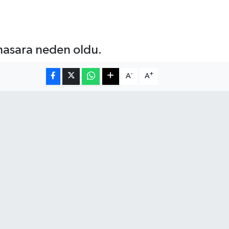
 hasara neden oldu.
-
+
A
A