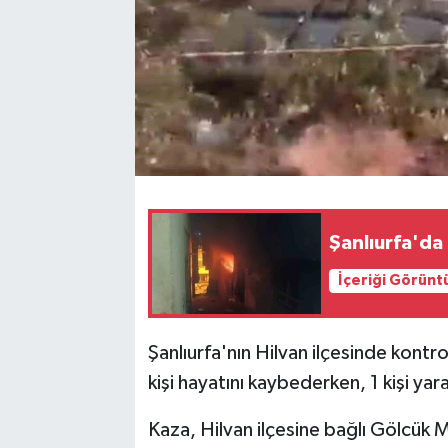
Şanlıurfa'da
İçeriği Görünt
Şanlıurfa'nın Hilvan ilçesinde kont
kişi hayatını kaybederken, 1 kişi yar
Kaza, Hilvan ilçesine bağlı Gölcük M