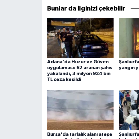
Bunlar da ilginizi çekebilir
Adana'da Huzur ve Güven
Şanlıurf
uygulaması: 62 aranan şahıs
yangın y
yakalandı, 3 milyon 924 bin
TL ceza kesildi
Bursa'da tarlalık alanı ateşe
Şanlıurf