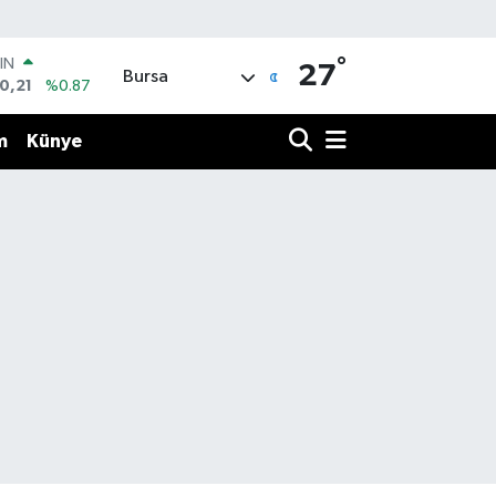
°
IN
27
Bursa
0,21
%0.87
R
36
%0.18
m
Künye
10
%0.32
İN
11
%0.38
 ALTIN
.99
%2.59
00
3
%-19