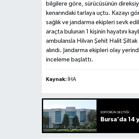
bilgilere göre, sürücüsünün direksi
kenarındaki tarlaya uçtu. Kazayı gör
sağlık ve jandarma ekipleri sevk edi
araçta bulunan 1 kişinin hayatını kay
ambulansla Hilvan Şehit Halit Şiltak
alındı. Jandarma ekipleri olay yerinde
inceleme başlattı.
Kaynak:
İHA
EDITÖRÜN SEÇTIĞI
Bursa'da 14 yı