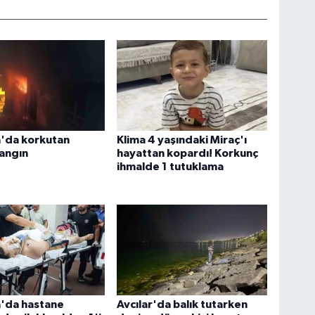
a'da korkutan
Klima 4 yaşındaki Miraç'ı
angın
hayattan kopardı! Korkunç
ihmalde 1 tutuklama
a'da hastane
Avcılar'da balık tutarken