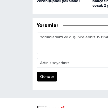
veren şüpheli yakalandı
bahçesind
çocuk 2 
Yorumlar
Gönder