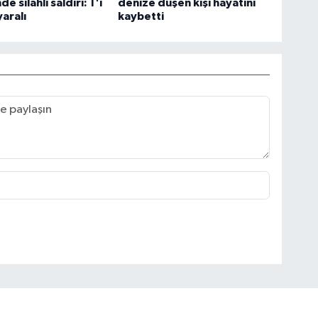
e silahlı saldırı: 1'i
denize düşen kişi hayatını
yaralı
kaybetti