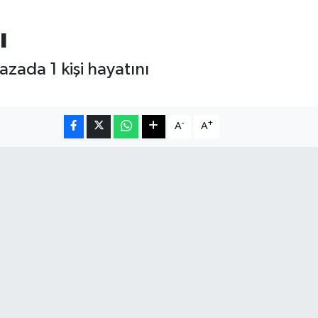
ı
azada 1 kişi hayatını
-
+
A
A