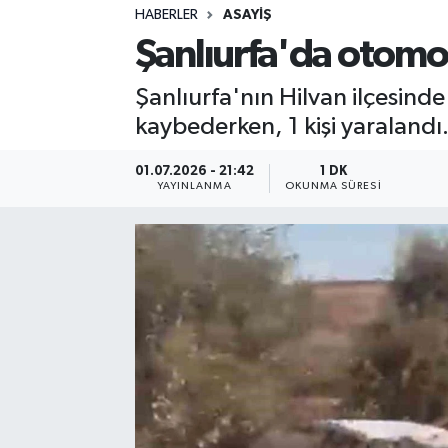
HABERLER
ASAYIŞ
Sağlık
Şanlıurfa'da otomobi
Spor
Şanlıurfa'nın Hilvan ilçesinde
kaybederken, 1 kişi yaralandı
Teknoloji
01.07.2026 - 21:42
1 DK
Yaşam
YAYINLANMA
OKUNMA SÜRESI