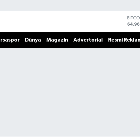
BITCO
64.96
DOLA
47,74
rsaspor
Dünya
Magazin
Advertorial
Resmi Rekla
EURO
55,25
STERL
64,48
GRAM
6648
BİST1
13.77