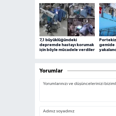
7,1 büyüklüğündeki
Portekiz
depremde hastayı korumak
gemide 
için böyle mücadele verdiler
yakaland
Yorumlar