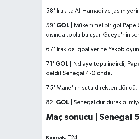
58' Irak'ta Al-Hamadi ve Jasim yer
59'
GOL |
Mükemmel bir gol Pape 
dışında topla buluşan Gueye'nin se
67' Irak'da Iqbal yerine Yakob oyu
71'
GOL |
Ndiaye topu indirdi, Pape
deldi! Senegal 4-0 önde.
75' Mane'nin şutu direkten döndü.
82'
GOL |
Senegal dur durak bilmiyo
Maç sonucu | Senegal 5
Kaynak:
T24