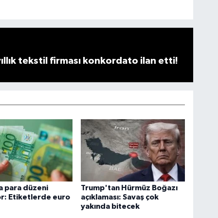
llık tekstil firması konkordato ilan etti!
 para düzeni
Trump'tan Hürmüz Boğazı
r: Etiketlerde euro
açıklaması: Savaş çok
yakında bitecek