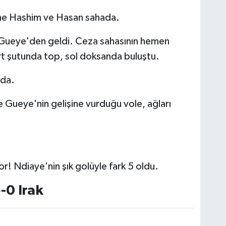
ine Hashim ve Hasan sahada.
Gueye'den geldi. Ceza sahasının hemen
rt şutunda top, sol doksanda buluştu.
nda.
 Gueye'nin gelişine vurduğu vole, ağları
r! Ndiaye'nin şık golüyle fark 5 oldu.
-0 Irak