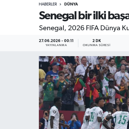
HABERLER
DÜNYA
Sağlık
Senegal bir ilki baş
Spor
Senegal, 2026 FIFA Dünya Kup
Teknoloji
27.06.2026 - 00:11
2 DK
YAYINLANMA
OKUNMA SÜRESI
Yaşam