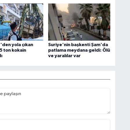
'den yola çıkan
Suriye'nin başkenti Şam'da
5 ton kokain
patlama meydana geldi: Ölü
ı
ve yaralılar var