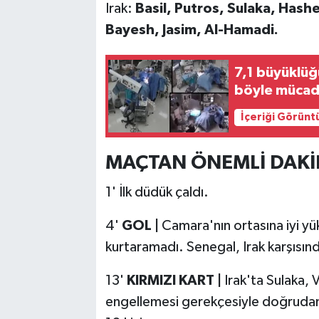
Irak:
Basil, Putros, Sulaka, Has
Bayesh, Jasim, Al-Hamadi.
7,1 büyüklü
böyle mücade
İçeriği Görünt
MAÇTAN ÖNEMLİ DAKİ
1' İlk düdük çaldı.
4'
GOL |
Camara'nın ortasına iyi yü
kurtaramadı. Senegal, Irak karşısın
13'
KIRMIZI KART |
Irak'ta Sulaka, 
engellemesi gerekçesiyle doğrudan k