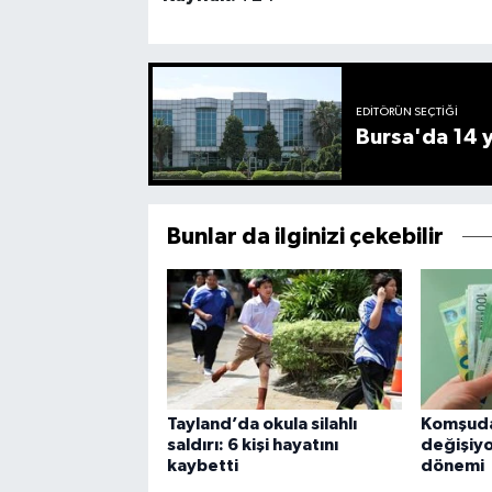
EDITÖRÜN SEÇTIĞI
Bursa'da 14 yı
Bunlar da ilginizi çekebilir
Tayland’da okula silahlı
Komşuda
saldırı: 6 kişi hayatını
değişiyo
kaybetti
dönemi