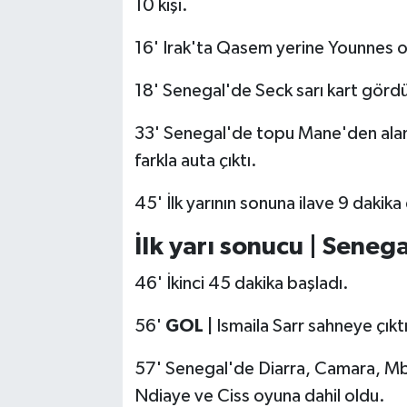
10 kişi.
16' Irak'ta Qasem yerine Younnes 
18' Senegal'de Seck sarı kart görd
33' Senegal'de topu Mane'den alan 
farkla auta çıktı.
45' İlk yarının sonuna ilave 9 dakika
İlk yarı sonucu | Senega
46' İkinci 45 dakika başladı.
56'
GOL |
Ismaila Sarr sahneye çıktı
57' Senegal'de Diarra, Camara, Mb
Ndiaye ve Ciss oyuna dahil oldu.