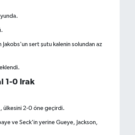
oyunda.
ü.
Jakobs'un sert şutu kalenin solundan az
 eklendi.
l 1-0 Irak
, ülkesini 2-0 öne geçirdi.
aye ve Seck'in yerine Gueye, Jackson,