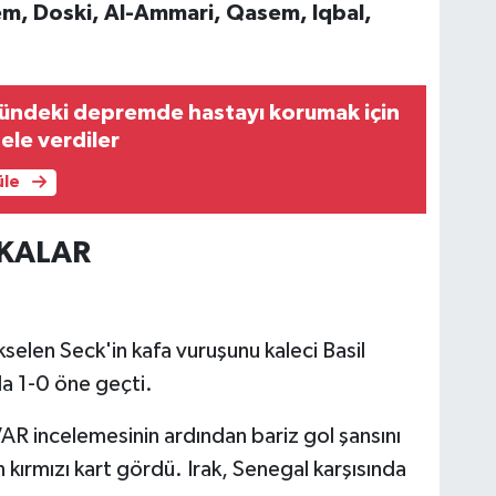
hem, Doski, Al-Ammari, Qasem, Iqbal,
ğündeki depremde hastayı korumak için
le verdiler
üle
KALAR
kselen Seck'in kafa vuruşunu kaleci Basil
da 1-0 öne geçti.
VAR incelemesinin ardından bariz gol şansını
ırmızı kart gördü. Irak, Senegal karşısında