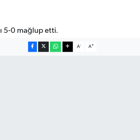
ı 5-0 mağlup etti.
-
+
A
A