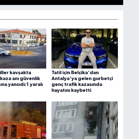
ller kavşakta
Tatil için Belçika'dan
 kaza anı güvenlik
Antalya'ya gelen gurbetçi
na yansıdı:1 yaralı
genç trafik kazasında
hayatını kaybetti