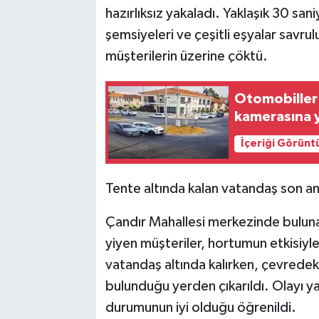
hazırlıksız yakaladı. Yaklaşık 30 san
şemsiyeleri ve çeşitli eşyalar savrul
müşterilerin üzerine çöktü.
Otomobiller 
kamerasına y
İçeriği Görünt
Tente altında kalan vatandaş son an
Çandır Mahallesi merkezinde bulun
yiyen müşteriler, hortumun etkisiyl
vatandaş altında kalırken, çevredeki
bulunduğu yerden çıkarıldı. Olayı y
durumunun iyi olduğu öğrenildi.