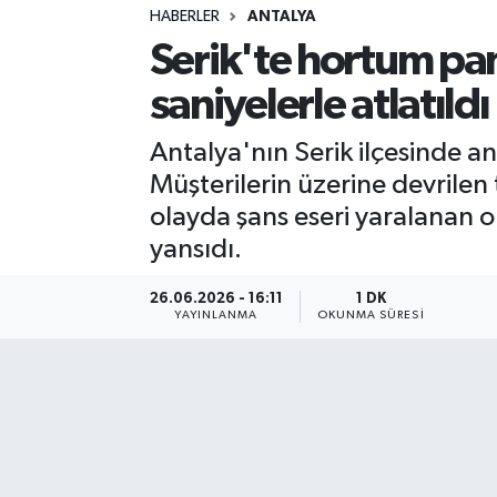
HABERLER
ANTALYA
Sağlık
Serik'te hortum pan
saniyelerle atlatıldı
Spor
Antalya'nın Serik ilçesinde an
Teknoloji
Müşterilerin üzerine devrilen 
Yaşam
olayda şans eseri yaralanan 
yansıdı.
26.06.2026 - 16:11
1 DK
YAYINLANMA
OKUNMA SÜRESI