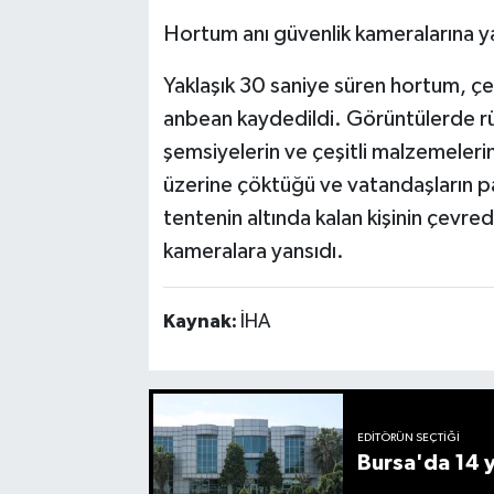
Hortum anı güvenlik kameralarına y
Yaklaşık 30 saniye süren hortum, çev
anbean kaydedildi. Görüntülerde rüz
şemsiyelerin ve çeşitli malzemelerin
üzerine çöktüğü ve vatandaşların pan
tentenin altında kalan kişinin çevred
kameralara yansıdı.
Kaynak:
İHA
EDITÖRÜN SEÇTIĞI
Bursa'da 14 yı