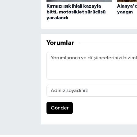
Kırmızı ışık ihlali kazayla
Alanya'd
bitti, motosiklet sürücüsü
yangın
yaralandı
Yorumlar
Gönder