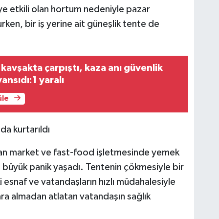
iye etkili olan hortum nedeniyle pazar
urken, bir iş yerine ait güneşlik tente de
kavşakta çarpıştı, kaza anı güvenlik
ansıdı:1 yaralı
üle
da kurtarıldı
an market ve fast-food işletmesinde yemek
e büyük panik yaşadı. Tentenin çökmesiyle bir
 esnaf ve vatandaşların hızlı müdahalesiyle
ara almadan atlatan vatandaşın sağlık