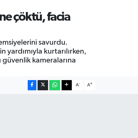
ne çöktü, facia
şemsiyelerini savurdu.
in yardımıyla kurtarılırken,
ı güvenlik kameralarına
-
+
A
A