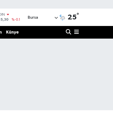
°
OIN
25
Bursa
15,30
%-0.1
AR
436
%0.18
m
Künye
O
510
%0.32
LİN
811
%0.38
 ALTIN
.55
%0
100
79
%-14