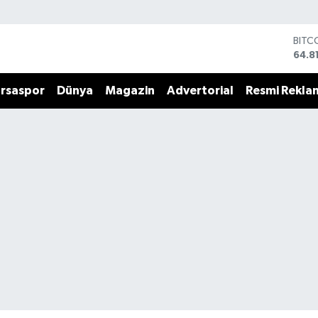
BITC
64.8
DOL
47,7
rsaspor
Dünya
Magazin
Advertorial
Resmi Rekla
EUR
55,2
STER
64,4
GRAM
6660
BİST
13.7