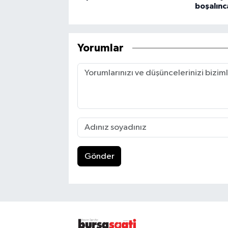
boşalınc
Yorumlar
Gönder