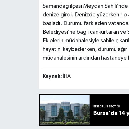
Samandağ ilçesi Meydan Sahili’nde y
denize girdi. Denizde yüzerken rip a
başladı. Durumu fark eden vatandaş
Belediyesi’ne bağlı cankurtaran ve S
Ekiplerin müdahalesiyle sahile çıkar
hayatını kaybederken, durumu ağır ol
müdahalesinin ardından hastaneye ka
Kaynak:
İHA
EDITÖRÜN SEÇTIĞI
Bursa'da 14 yı