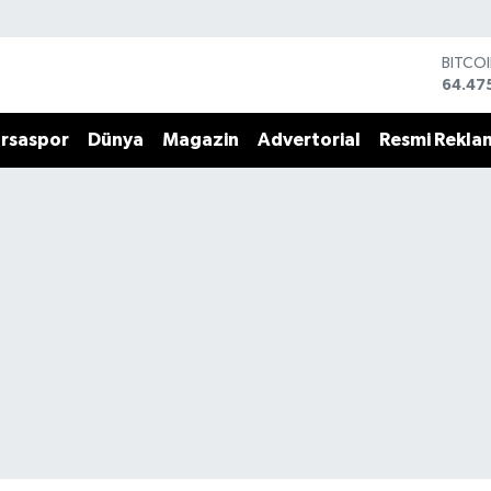
BITCO
64.47
DOLA
47,59
rsaspor
Dünya
Magazin
Advertorial
Resmi Rekla
EURO
55,13
STERL
64,25
GRAM 
6518.
BİST1
13.70