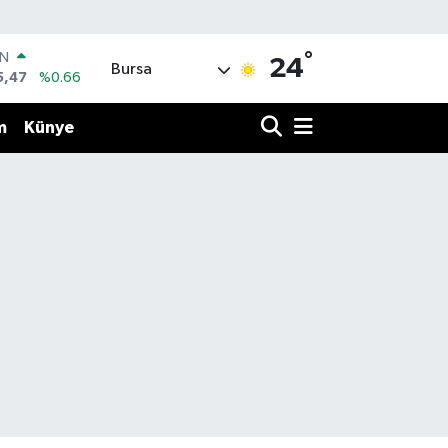
°
IN
24
Bursa
5,47
%0.66
R
71
%0.05
m
Künye
36
%0.18
İN
34
%0.22
ALTIN
23
%0.39
00
3
%0