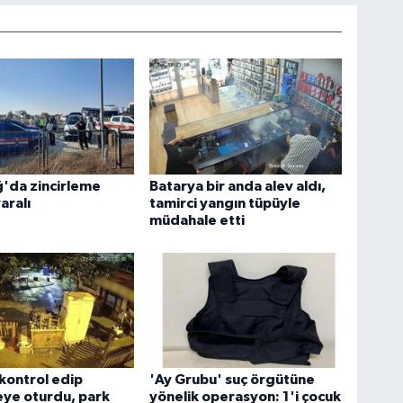
'da zincirleme
Batarya bir anda alev aldı,
aralı
tamirci yangın tüpüyle
müdahale etti
kontrol edip
'Ay Grubu' suç örgütüne
eye oturdu, park
yönelik operasyon: 1'i çocuk