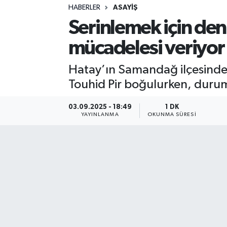
HABERLER
ASAYIŞ
Sağlık
Serinlemek için den
mücadelesi veriyor
Spor
Hatay’ın Samandağ ilçesinde 
Teknoloji
Touhid Pir boğulurken, durumu
Yaşam
03.09.2025 - 18:49
1 DK
YAYINLANMA
OKUNMA SÜRESI