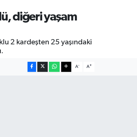
dü, diğeri yaşam
klu 2 kardeşten 25 yaşındaki
ı.
-
+
A
A