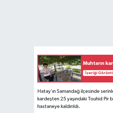
Muhtarın ka
İçeriği Görünt
Hatay’ın Samandağ ilçesinde serinle
kardeşten 25 yaşındaki Touhid Pir b
hastaneye kaldırıldı.