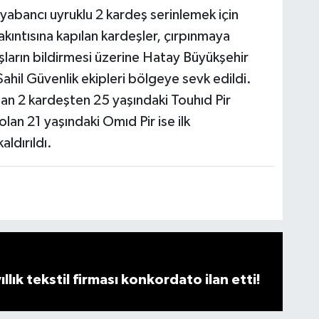
abancı uyruklu 2 kardeş serinlemek için
kıntısına kapılan kardeşler, çırpınmaya
ların bildirmesi üzerine Hatay Büyükşehir
ahil Güvenlik ekipleri bölgeye sevk edildi.
ılan 2 kardeşten 25 yaşındaki Touhıd Pir
an 21 yaşındaki Omıd Pir ise ilk
ldırıldı.
llık tekstil firması konkordato ilan etti!