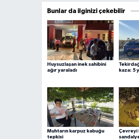
Bunlar da ilginizi çekebilir
Huysuzlaşan inek sahibini
Tekirdağ
ağır yaraladı
kaza: 5 y
Muhtarın karpuz kabuğu
Çevreyi 
tepkisi
sandaly