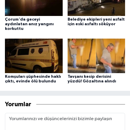
Çorum'da geceyi
Belediye ekipleri yeni asfalt
aydınlatan anız yangını
için eski asfaltı söküyor
korkuttu
Komşuları şüphesinde haklı
Tavşanı kesip derisini
çıktı, evinde ölü bulundu
yüzdü! Gözaltına alındı
Yorumlar