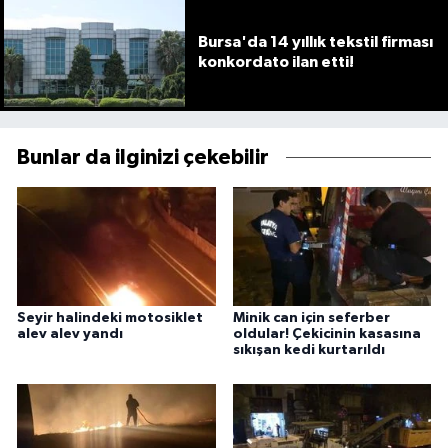
Bursa'da 14 yıllık tekstil firması
konkordato ilan etti!
Bunlar da ilginizi çekebilir
Seyir halindeki motosiklet
Minik can için seferber
alev alev yandı
oldular! Çekicinin kasasına
sıkışan kedi kurtarıldı