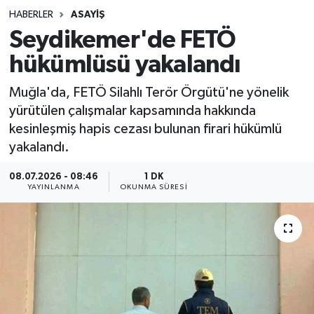
HABERLER
ASAYIŞ
Sağlık
Seydikemer'de FETÖ
hükümlüsü yakalandı
Spor
Muğla'da, FETÖ Silahlı Terör Örgütü'ne yönelik
Teknoloji
yürütülen çalışmalar kapsamında hakkında
kesinleşmiş hapis cezası bulunan firari hükümlü
Yaşam
yakalandı.
08.07.2026 - 08:46
1 DK
YAYINLANMA
OKUNMA SÜRESI