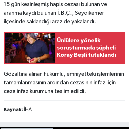
15 gün kesinleşmiş hapis cezası bulunan ve
aranma kaydı bulunan İ.B.Ç., Seydikemer
ilçesinde saklandığı arazide yakalandı.
Ünlülere yönelik
soruşturmada şüpheli
Koray Beşli tutuklandı
Gözaltına alınan hükümlü, emniyetteki işlemlerinin
tamamlanmasının ardından cezasının infazı için
ceza infaz kurumuna teslim edildi.
Kaynak:
İHA