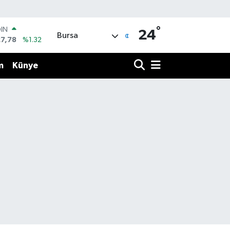
°
R
24
Bursa
894
%0.08
O
398
%-0.02
m
Künye
İN
81
%0.16
 ALTIN
.85
%0.54
100
3
%11
OIN
27,78
%1.32