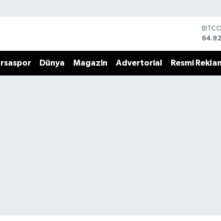
DOLA
47,5
EUR
55,0
rsaspor
Dünya
Magazin
Advertorial
Resmi Rekla
STERL
64,15
GRAM
6527
BİST
13.70
BITC
64.9