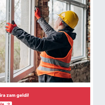
ira zam geldi!
üle