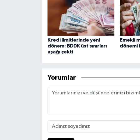
Kredi limitlerinde yeni
Emekli m
dönem: BDDK üst sınırları
dönemi 
aşağı çekti
Yorumlar