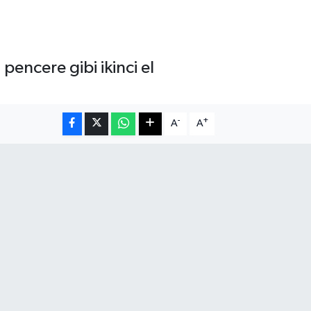
pencere gibi ikinci el
-
+
A
A