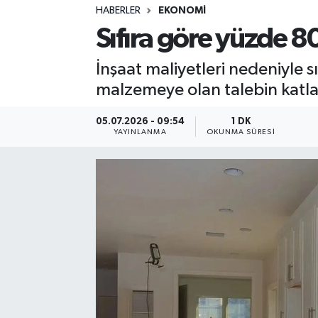
HABERLER
EKONOMI
Sağlık
Sıfıra göre yüzde 8
Spor
İnşaat maliyetleri nedeniyle s
malzemeye olan talebin katla
Teknoloji
05.07.2026 - 09:54
1 DK
Yaşam
YAYINLANMA
OKUNMA SÜRESI