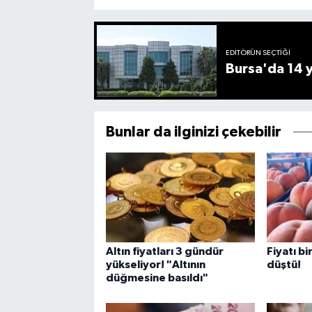
EDITÖRÜN SEÇTIĞI
Bursa'da 14 yı
Bunlar da ilginizi çekebilir
Altın fiyatları 3 gündür
Fiyatı b
yükseliyor! "Altının
düştü!
düğmesine basıldı"