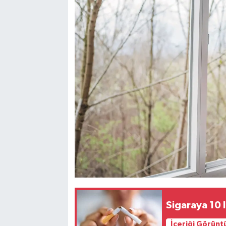
Sigaraya 10 l
İçeriği Görünt