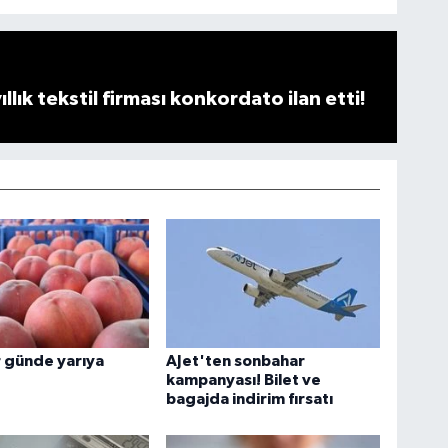
llık tekstil firması konkordato ilan etti!
ir günde yarıya
AJet'ten sonbahar
kampanyası! Bilet ve
bagajda indirim fırsatı