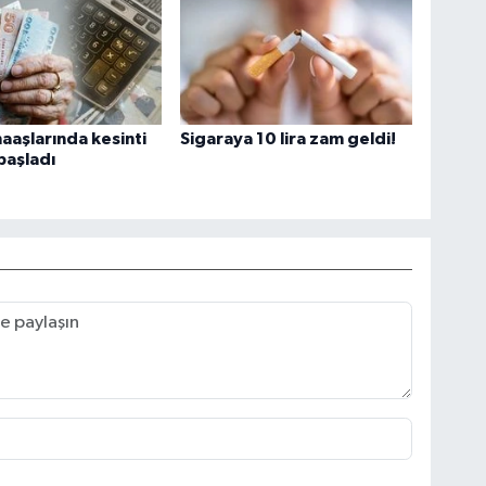
aaşlarında kesinti
Sigaraya 10 lira zam geldi!
başladı