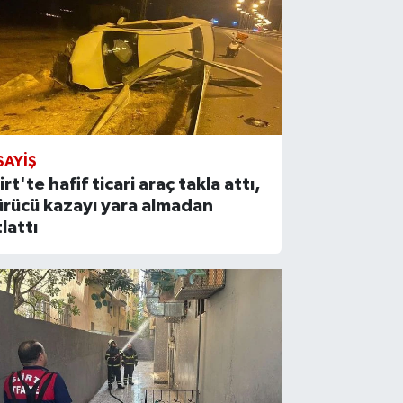
SAYIŞ
irt'te hafif ticari araç takla attı,
ürücü kazayı yara almadan
tlattı