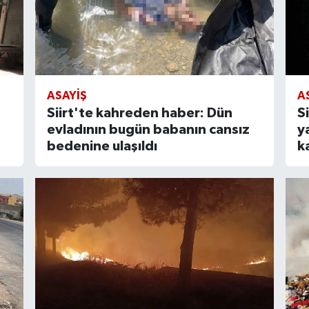
ASAYIŞ
A
Siirt'te kahreden haber: Dün
S
evladının bugün babanın cansız
y
bedenine ulaşıldı
k