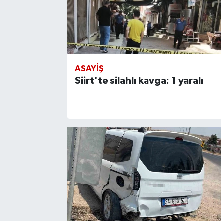
ASAYIŞ
Siirt'te silahlı kavga: 1 yaralı