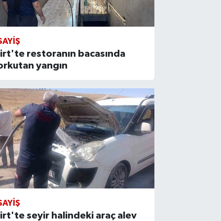
SAYIŞ
iirt'te restoranın bacasında
orkutan yangın
SAYIŞ
iirt'te seyir halindeki araç alev