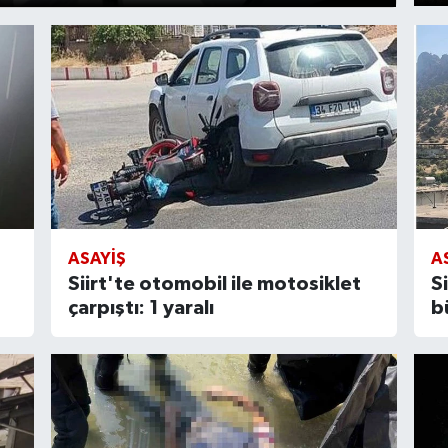
ASAYIŞ
A
Siirt'te otomobil ile motosiklet
S
çarpıştı: 1 yaralı
b