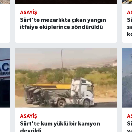
ASAYIŞ
A
Siirt'te mezarlıkta çıkan yangın
S
itfaiye ekiplerince söndürüldü
s
k
ASAYIŞ
A
Siirt'te kum yüklü bir kamyon
S
devrildi
y