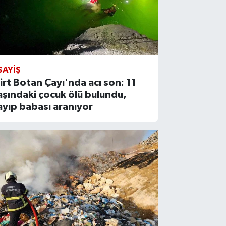
SAYIŞ
iirt Botan Çayı'nda acı son: 11
aşındaki çocuk ölü bulundu,
ayıp babası aranıyor