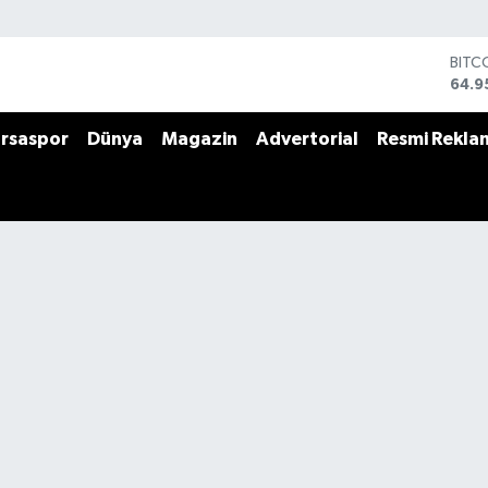
DOL
47,7
EUR
55,2
rsaspor
Dünya
Magazin
Advertorial
Resmi Rekla
STER
64,4
GRAM
6660
BİST
13.7
BITC
64.9