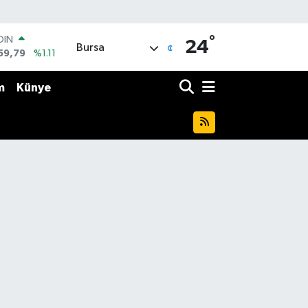
°
AR
24
Bursa
436
%0.18
O
510
%0.32
m
Künye
LİN
811
%0.38
 ALTIN
.55
%0.03
100
79
%-14
OIN
59,79
%1.11