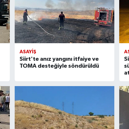
ASAYIŞ
A
Siirt'te anız yangını itfaiye ve
Si
TOMA desteğiyle söndürüldü
s
a