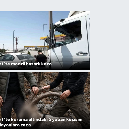
irt'te maddi hasarlı kaza
irt'te koruma altındaki 5 yaban keçisini
layanlara ceza