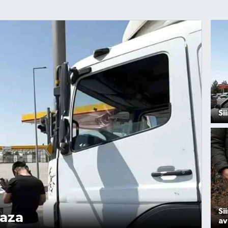
Si
Si
kaza
av