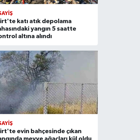
SAYIŞ
iirt'te katı atık depolama
ahasındaki yangın 5 saatte
ontrol altına alındı
SAYIŞ
iirt'te evin bahçesinde çıkan
angında meyve ağaçları kül oldu