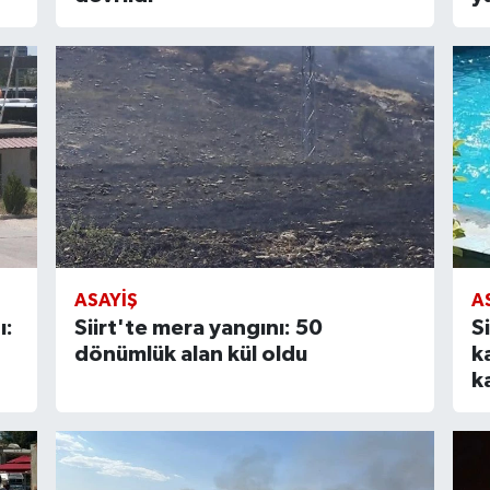
ASAYIŞ
A
ı:
Siirt'te mera yangını: 50
S
dönümlük alan kül oldu
k
k