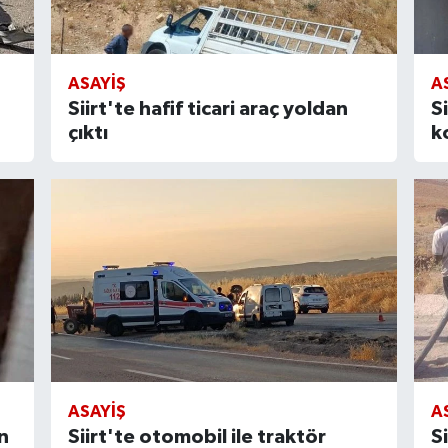
ASAYIŞ
A
Siirt'te hafif ticari araç yoldan
S
çıktı
k
ASAYIŞ
A
n
Siirt'te otomobil ile traktör
S