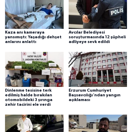
Kaza anı kameraya
Avcılar Belediyesi
yansımıştı: Yaşadığı dehşet
soruşturmasında 12 şüpheli
anlarını anlattı
adliyeye sevk edildi
Dinlenme tesisine terk
Erzurum Cumhuriyet
edilmiş halde bırakılan
Başsavcılığı'ndan yangın
otomobildeki 3 şırınga
açıklaması
zehir tacirini ele verdi