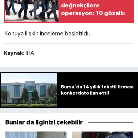
değnekçilere
operasyon: 10 gözaltı
Konuya ilişkin inceleme başlatıldı.
Kaynak:
İHA
Bursa'da 14 yıllık tekstil firması
konkordato ilan etti!
Bunlar da ilginizi çekebilir