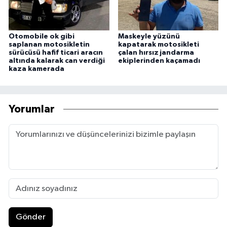
Otomobile ok gibi
Maskeyle yüzünü
saplanan motosikletin
kapatarak motosikleti
sürücüsü hafif ticari aracın
çalan hırsız jandarma
altında kalarak can verdiği
ekiplerinden kaçamadı
kaza kamerada
Yorumlar
Gönder