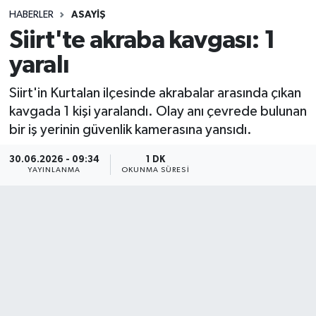
HABERLER
ASAYIŞ
Sağlık
Siirt'te akraba kavgası: 1
yaralı
Spor
Siirt'in Kurtalan ilçesinde akrabalar arasında çıkan
Teknoloji
kavgada 1 kişi yaralandı. Olay anı çevrede bulunan
bir iş yerinin güvenlik kamerasına yansıdı.
Yaşam
30.06.2026 - 09:34
1 DK
YAYINLANMA
OKUNMA SÜRESI