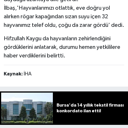
İlbaş,'Hayvanlarımızı otlattık, eve doğru yol
alırken rögar kapağından sızan suyu içen 32
hayvanımız telef oldu, çoğu da zarar gördü' dedi.
Hifzullah Kaygu da hayvanların zehirlendiğini
gördüklerini anlatarak, durumu hemen yetkililere
haber verdiklerini belirtti.
Kaynak:
İHA
Bursa'da 14 yıllık tekstil firması
konkordato ilan etti!