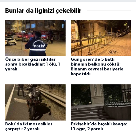
Bunlar da ilginizi çekebilir
Önce biber gazı sıktılar
Güngören'de 5 katlı
sonra bıçakladılar: 1 ölü, 1
binanın balkonu çöktü:
yaralı
Binanın çevresi bariyerle
kapatıldı
Bolu'da iki motosiklet
Eskişehir'de bıçaklı kavga:
çarpıştı: 2 yaralı
1'i ağır, 2 yaralı