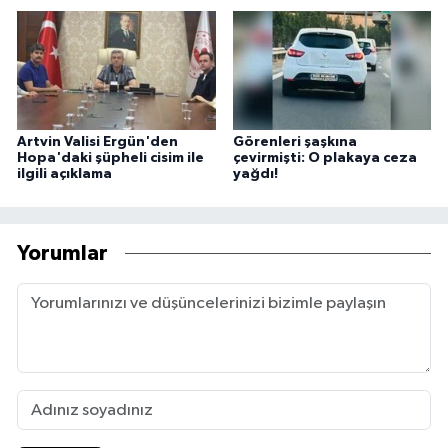
Artvin Valisi Ergün'den
Görenleri şaşkına
Hopa'daki şüpheli cisim ile
çevirmişti: O plakaya ceza
ilgili açıklama
yağdı!
Yorumlar