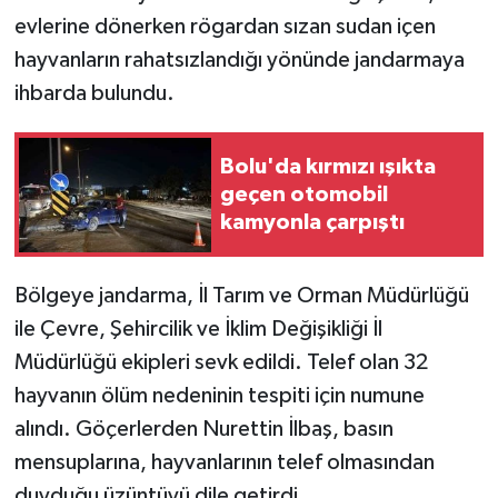
evlerine dönerken rögardan sızan sudan içen
hayvanların rahatsızlandığı yönünde jandarmaya
ihbarda bulundu.
Bolu'da kırmızı ışıkta
geçen otomobil
kamyonla çarpıştı
Bölgeye jandarma, İl Tarım ve Orman Müdürlüğü
ile Çevre, Şehircilik ve İklim Değişikliği İl
Müdürlüğü ekipleri sevk edildi. Telef olan 32
hayvanın ölüm nedeninin tespiti için numune
alındı. Göçerlerden Nurettin İlbaş, basın
mensuplarına, hayvanlarının telef olmasından
duyduğu üzüntüyü dile getirdi.