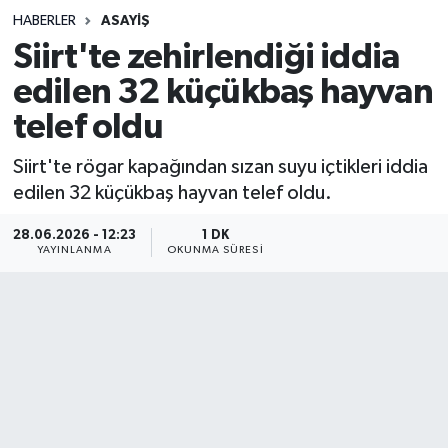
HABERLER
ASAYIŞ
Sağlık
Siirt'te zehirlendiği iddia
edilen 32 küçükbaş hayvan
Spor
telef oldu
Teknoloji
Siirt'te rögar kapağından sızan suyu içtikleri iddia
Yaşam
edilen 32 küçükbaş hayvan telef oldu.
28.06.2026 - 12:23
1 DK
YAYINLANMA
OKUNMA SÜRESI