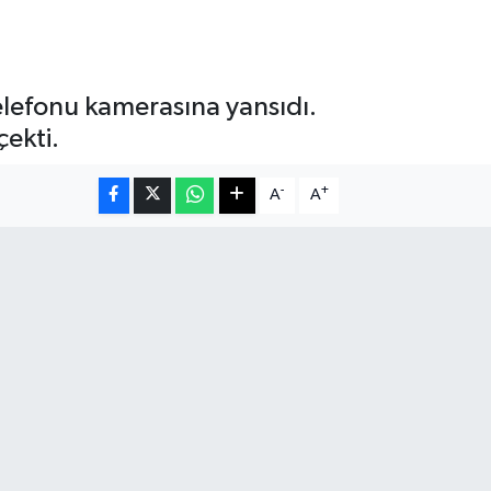
 telefonu kamerasına yansıdı.
çekti.
-
+
A
A