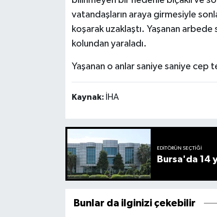
vatandaşların araya girmesiyle sonla
koşarak uzaklaştı. Yaşanan arbede sır
kolundan yaraladı.
Yaşanan o anlar saniye saniye cep t
Kaynak:
İHA
EDITÖRÜN SEÇTIĞI
Bursa'da 14 yı
Bunlar da ilginizi çekebilir