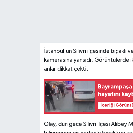
İstanbul'un Silivri ilçesinde bıçaklı
kamerasına yansıdı. Görüntülerde iki
anlar dikkat çekti.
Bayrampaşa'
hayatını kay
İçeriği Görünt
Olay, dün gece Silivri ilçesi Alibey 
bilinmeyen bir nedenle bıçaklı ve s