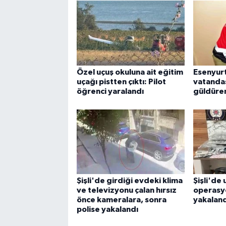
Özel uçuş okuluna ait eğitim
Esenyur
uçağı pistten çıktı: Pilot
vatandaş
öğrenci yaralandı
güldüre
Şişli'de girdiği evdeki klima
Şişli'de
ve televizyonu çalan hırsız
operasyo
önce kameralara, sonra
yakaland
polise yakalandı