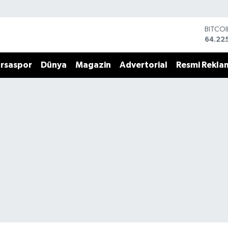
BITCO
64.22
DOLA
47,67
rsaspor
Dünya
Magazin
Advertorial
Resmi Rekla
EURO
55,04
STERL
64,21
GRAM 
6510.
BİST1
13.799