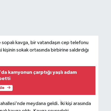
 ve sopalı kavga, bir vatandaşın cep telefonu
 kişinin sokak ortasında birbirine saldırdığı
da kamyonun çarptığı yaşlı adam
betti
üle
Mahallesi'nde meydana geldi. İki kişi arasında
opalı kavga çıktı. Kavga çevredeki