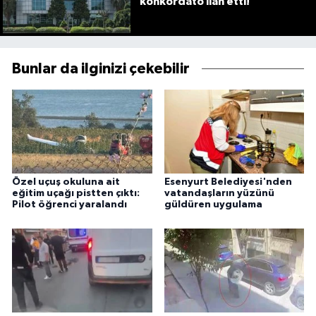
konkordato ilan etti!
Bunlar da ilginizi çekebilir
Özel uçuş okuluna ait
Esenyurt Belediyesi'nden
eğitim uçağı pistten çıktı:
vatandaşların yüzünü
Pilot öğrenci yaralandı
güldüren uygulama