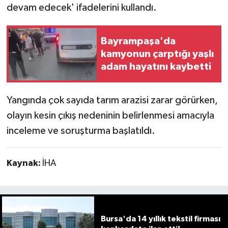
devam edecek' ifadelerini kullandı.
Bayrampaşa'da
kamyonun çarptığı yaşlı
adam hayatını kaybetti
Yangında çok sayıda tarım arazisi zarar görürken,
olayın kesin çıkış nedeninin belirlenmesi amacıyla
inceleme ve soruşturma başlatıldı.
Kaynak:
İHA
Bursa'da 14 yıllık tekstil firması