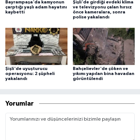
Bayrampaşa'da kamyonun
Şişli'de girdiği evdeki klima
çarptığı yaşlı adam hayatını
ve televizyonu çalan hırsız
kaybetti
önce kameralara, sonra
polise yakalandı
Şişli'de uyuşturucu
Bahçelievler'de çöken ve
operasyonu: 2 şüpheli
yıkımı yapılan bina havadan
yakalandı
görüntülendi
Yorumlar