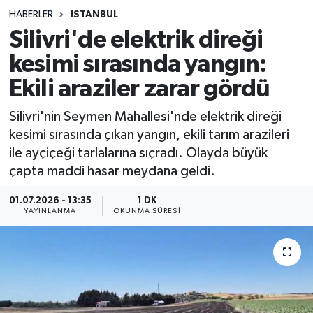
HABERLER
ISTANBUL
Sağlık
Silivri'de elektrik direği
kesimi sırasında yangın:
Spor
Ekili araziler zarar gördü
Teknoloji
Silivri'nin Seymen Mahallesi'nde elektrik direği
Yaşam
kesimi sırasında çıkan yangın, ekili tarım arazileri
ile ayçiçeği tarlalarına sıçradı. Olayda büyük
çapta maddi hasar meydana geldi.
01.07.2026 - 13:35
1 DK
YAYINLANMA
OKUNMA SÜRESI