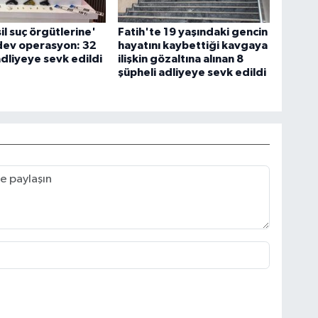
il suç örgütlerine'
Fatih'te 19 yaşındaki gencin
dev operasyon: 32
hayatını kaybettiği kavgaya
adliyeye sevk edildi
ilişkin gözaltına alınan 8
şüpheli adliyeye sevk edildi