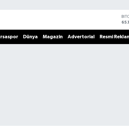
BIT
65.
DO
47,
rsaspor
Dünya
Magazin
Advertorial
Resmi Rekla
EU
55,
STE
64,
GRA
661
BİS
13.