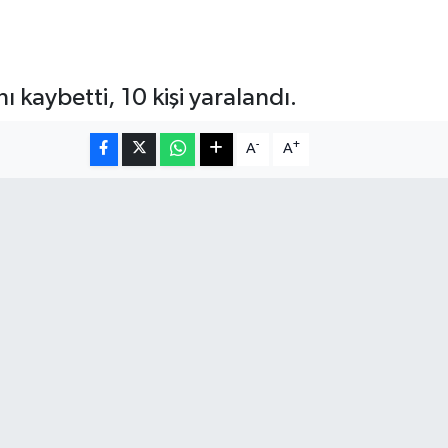
ı kaybetti, 10 kişi yaralandı.
-
+
A
A