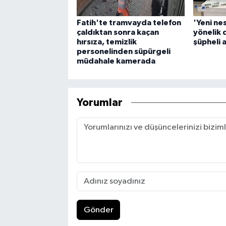
Fatih'te tramvayda telefon
'Yeni nes
çaldıktan sonra kaçan
yönelik 
hırsıza, temizlik
şüpheli 
personelinden süpürgeli
müdahale kamerada
Yorumlar
Gönder