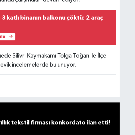
3 katlı binanın balkonu çöktü: 2 araç
üle
ede Silivri Kaymakamı Tolga Toğan ile İlçe
evik incelemelerde bulunuyor.
llık tekstil firması konkordato ilan etti!