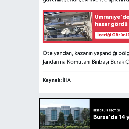
Ümraniye'de 
hasar gördü
İçeriği Görünt
Öte yandan, kazanın yaşandığı bölg
Jandarma Komutanı Binbaşı Burak Ç
Kaynak:
İHA
EDITÖRÜN SEÇTIĞI
Bursa'da 14 yı