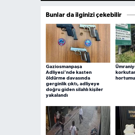
Bunlar da ilginizi çekebilir
Gaziosmanpaşa
Ümraniy
Adliyesi'nde kasten
korkutan
öldürme davasında
hortumu
gerginlik çıktı, adliyeye
doğru giden silahlı kişiler
yakalandı