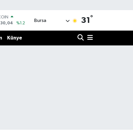
°
COIN
31
Bursa
130,04
%1.2
LAR
7069
%0.17
m
Künye
RO
0265
%0.01
RLİN
1897
%0.02
M ALTIN
8.49
%2.12
T100
887
%64