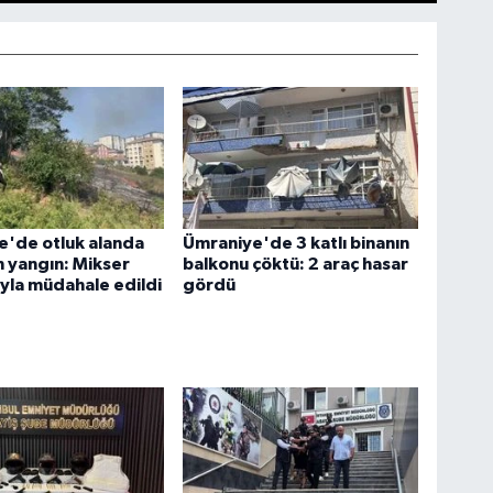
e'de otluk alanda
Ümraniye'de 3 katlı binanın
 yangın: Mikser
balkonu çöktü: 2 araç hasar
yla müdahale edildi
gördü