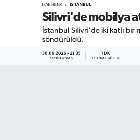
HABERLER
ISTANBUL
Sağlık
Silivri'de mobilya 
Spor
İstanbul Silivri'de iki katlı b
söndürüldü.
Teknoloji
30.06.2026 - 21:35
1 DK
Yaşam
YAYINLANMA
OKUNMA SÜRESI