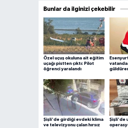
Bunlar da ilginizi çekebilir
Özel uçuş okuluna ait eğitim
Esenyur
uçağı pistten çıktı: Pilot
vatandaş
öğrenci yaralandı
güldüre
Şişli'de girdiği evdeki klima
Şişli'de
ve televizyonu çalan hırsız
operasyo