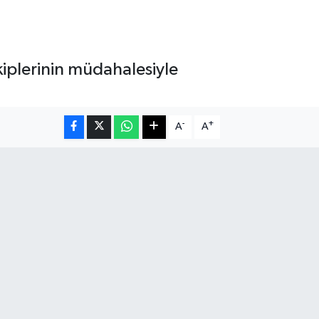
ekiplerinin müdahalesiyle
-
+
A
A