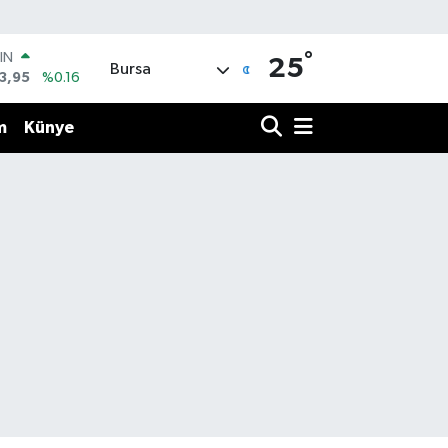
°
IN
25
Bursa
3,95
%0.16
R
006
%0.06
m
Künye
250
%0.02
İN
398
%0.2
 ALTIN
.87
%0.12
00
9
%70