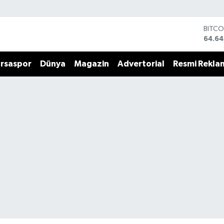
BITCO
64.64
DOLA
47,6
rsaspor
Dünya
Magazin
Advertorial
Resmi Rekla
EURO
55,0
STERL
64,2
GRAM
6500
BİST1
13.79