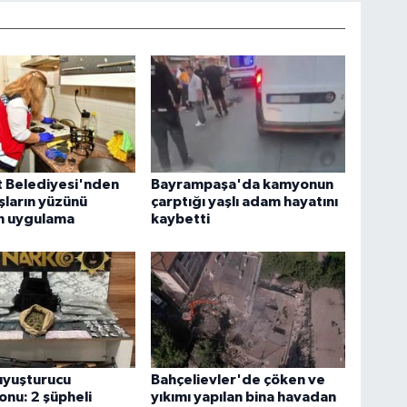
t Belediyesi'nden
Bayrampaşa'da kamyonun
ların yüzünü
çarptığı yaşlı adam hayatını
n uygulama
kaybetti
 uyuşturucu
Bahçelievler'de çöken ve
nu: 2 şüpheli
yıkımı yapılan bina havadan