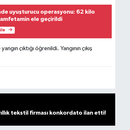
nde uyuşturucu operasyonu: 62 kilo
amfetamin ele geçirildi
üle
 yangın çıktığı öğrenildi. Yangının çıkış
llık tekstil firması konkordato ilan etti!