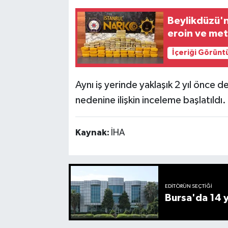
Beylikdüzü'
eroin ve met
İçeriği Görünt
Aynı iş yerinde yaklaşık 2 yıl önce de
nedenine ilişkin inceleme başlatıldı.
Kaynak:
İHA
EDITÖRÜN SEÇTIĞI
Bursa'da 14 yı