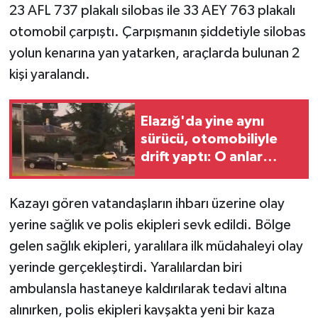
23 AFL 737 plakalı silobas ile 33 AEY 763 plakalı
otomobil çarpıştı. Çarpışmanın şiddetiyle silobas
yolun kenarına yan yatarken, araçlarda bulunan 2
kişi yaralandı.
Elazığ'da yine aynı
sürücü, otomobiliyle
drift yaptı: O anlar
kameraya yansıdı
Kazayı gören vatandaşların ihbarı üzerine olay
yerine sağlık ve polis ekipleri sevk edildi. Bölge
gelen sağlık ekipleri, yaralılara ilk müdahaleyi olay
yerinde gerçekleştirdi. Yaralılardan biri
ambulansla hastaneye kaldırılarak tedavi altına
alınırken, polis ekipleri kavşakta yeni bir kaza