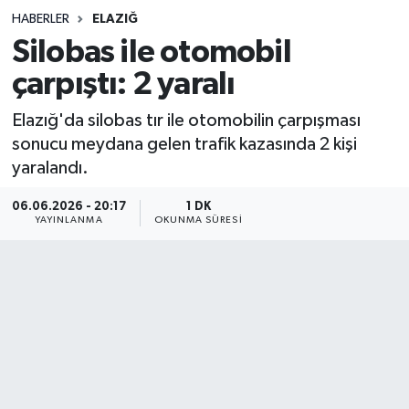
HABERLER
ELAZIĞ
Sağlık
Silobas ile otomobil
çarpıştı: 2 yaralı
Spor
Elazığ'da silobas tır ile otomobilin çarpışması
Teknoloji
sonucu meydana gelen trafik kazasında 2 kişi
yaralandı.
Yaşam
06.06.2026 - 20:17
1 DK
YAYINLANMA
OKUNMA SÜRESI