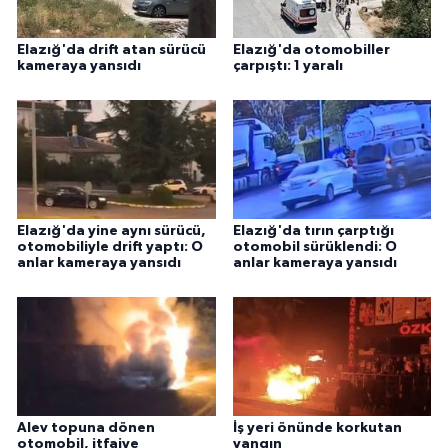
Elazığ'da drift atan sürücü
Elazığ'da otomobiller
kameraya yansıdı
çarpıştı: 1 yaralı
Elazığ'da yine aynı sürücü,
Elazığ'da tırın çarptığı
otomobiliyle drift yaptı: O
otomobil sürüklendi: O
anlar kameraya yansıdı
anlar kameraya yansıdı
Alev topuna dönen
İş yeri önünde korkutan
otomobil, itfaiye
yangın