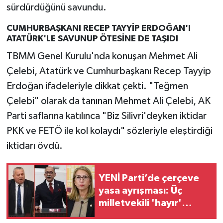
sürdürdüğünü savundu.
CUMHURBAŞKANI RECEP TAYYİP ERDOĞAN'I
ATATÜRK'LE SAVUNUP ÖTESİNE DE TAŞIDI
TBMM Genel Kurulu'nda konuşan Mehmet Ali
Çelebi, Atatürk ve Cumhurbaşkanı Recep Tayyip
Erdoğan ifadeleriyle dikkat çekti. "Teğmen
Çelebi" olarak da tanınan Mehmet Ali Çelebi, AK
Parti saflarına katılınca "Biz Silivri'deyken iktidar
PKK ve FETÖ ile kol kolaydı" sözleriyle eleştirdiği
iktidarı övdü.
YENİ Parti’de çerçeve
yasa ayrışması: Üç
milletvekili 'hayır'
diyecek