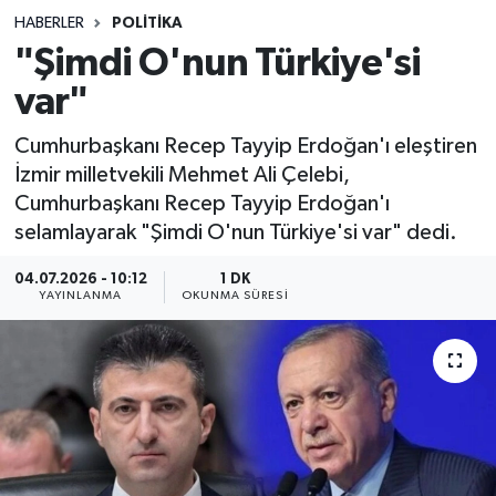
HABERLER
POLITIKA
Sağlık
"Şimdi O'nun Türkiye'si
var"
Spor
Cumhurbaşkanı Recep Tayyip Erdoğan'ı eleştiren
Teknoloji
İzmir milletvekili Mehmet Ali Çelebi,
Cumhurbaşkanı Recep Tayyip Erdoğan'ı
Yaşam
selamlayarak "Şimdi O'nun Türkiye'si var" dedi.
04.07.2026 - 10:12
1 DK
YAYINLANMA
OKUNMA SÜRESI