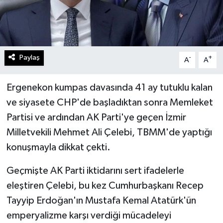
Paylaş
-
+
A
A
Ergenekon kumpas davasında 41 ay tutuklu kalan
ve siyasete CHP'de başladıktan sonra Memleket
Partisi ve ardından AK Parti'ye geçen İzmir
Milletvekili Mehmet Ali Çelebi, TBMM'de yaptığı
konuşmayla dikkat çekti.
Geçmişte AK Parti iktidarını sert ifadelerle
eleştiren Çelebi, bu kez Cumhurbaşkanı Recep
Tayyip Erdoğan'ın Mustafa Kemal Atatürk'ün
emperyalizme karşı verdiği mücadeleyi