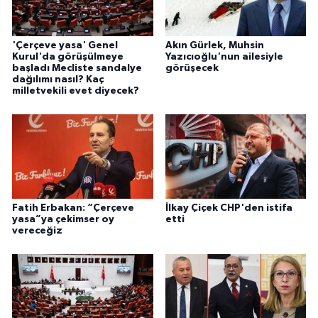
'Çerçeve yasa' Genel
Akın Gürlek, Muhsin
Kurul'da görüşülmeye
Yazıcıoğlu'nun ailesiyle
başladı Mecliste sandalye
görüşecek
dağılımı nasıl? Kaç
milletvekili evet diyecek?
Fatih Erbakan: “Çerçeve
İlkay Çiçek CHP'den istifa
yasa”ya çekimser oy
etti
vereceğiz