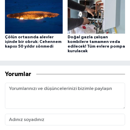
Çölün ortasında alevler
Doğal gazla çalışan
içinde bir obruk: Cehennem
kombilere tamamen veda
kapısı 50 yıldır sönmedi
edilecek! Tüm evlere pompa
kurulacak
Yorumlar