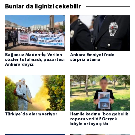
Bunlar da ilginizi çekebilir
Bağımsız Maden-İş: Verilen
Ankara Emniyeti’nde
sözler tutulmadı, pazartesi
sürpriz atama
Ankara’dayız
Türkiye'de alarm veriyor
Hamile kadına 'boş gebelik'
raporu verildi! Gerçek
böyle ortaya çıktı