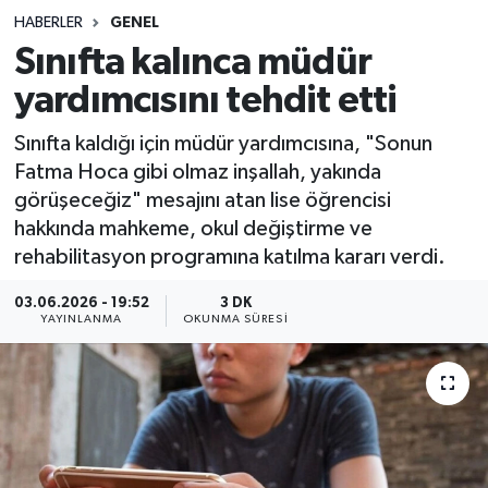
HABERLER
GENEL
Sağlık
Sınıfta kalınca müdür
yardımcısını tehdit etti
Spor
Sınıfta kaldığı için müdür yardımcısına, "Sonun
Teknoloji
Fatma Hoca gibi olmaz inşallah, yakında
görüşeceğiz" mesajını atan lise öğrencisi
Yaşam
hakkında mahkeme, okul değiştirme ve
rehabilitasyon programına katılma kararı verdi.
03.06.2026 - 19:52
3 DK
YAYINLANMA
OKUNMA SÜRESI