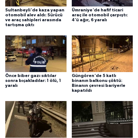
Sultanbeyli'de kaza yapan
Ümraniye'de hafif ticari
otomobil alev aldı: Sürücü
araç ile otomobil çarpıştı:
ve araç sahipleri arasında
4'ü ağır, 6 yaralı
tartışma çıktı
Önce biber gazı sıktılar
Güngören'de 5 katlı
sonra bıçakladılar: 1 ölü, 1
binanın balkonu çöktü:
yaralı
Binanın çevresi bariyerle
kapatıldı