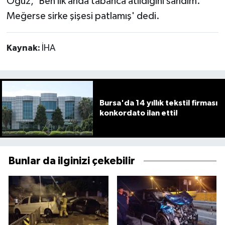
Oğuz, 'Ben ilk anda tabanca atıldığını sandım.
Meğerse sirke şişesi patlamış' dedi.
Kaynak:
İHA
Bursa'da 14 yıllık tekstil firması
konkordato ilan etti!
Bunlar da ilginizi çekebilir