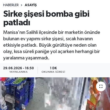
HABERLER
ASAYIŞ
Sağlık
Sirke şişesi bomba gibi
patladı
Spor
Manisa'nın Salihli ilçesinde bir marketin önünde
Teknoloji
bulunan ev yapımı sirke şişesi, sıcak havanın
etkisiyle patladı. Büyük gürültüye neden olan
Yaşam
olay, kısa süreli paniğe yol açarken herhangi bir
yaralanma yaşanmadı.
29.06.2026 - 16:50
1 DK
YAYINLANMA
OKUNMA SÜRESI