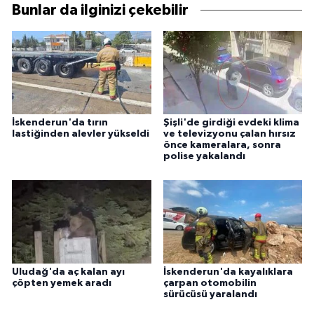
Bunlar da ilginizi çekebilir
İskenderun'da tırın
Şişli'de girdiği evdeki klima
lastiğinden alevler yükseldi
ve televizyonu çalan hırsız
önce kameralara, sonra
polise yakalandı
Uludağ'da aç kalan ayı
İskenderun'da kayalıklara
çöpten yemek aradı
çarpan otomobilin
sürücüsü yaralandı