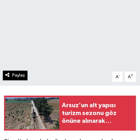
Paylaş
-
+
A
A
Arsuz'un alt yapısı
turizm sezonu göz
önüne alınarak
güçlendiriliyor