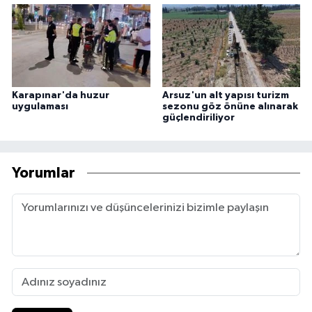
Karapınar'da huzur
Arsuz'un alt yapısı turizm
uygulaması
sezonu göz önüne alınarak
güçlendiriliyor
Yorumlar