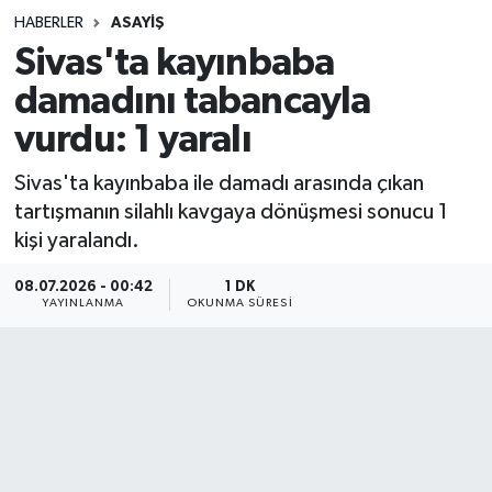
HABERLER
ASAYIŞ
Sağlık
Sivas'ta kayınbaba
damadını tabancayla
Spor
vurdu: 1 yaralı
Teknoloji
Sivas'ta kayınbaba ile damadı arasında çıkan
Yaşam
tartışmanın silahlı kavgaya dönüşmesi sonucu 1
kişi yaralandı.
08.07.2026 - 00:42
1 DK
YAYINLANMA
OKUNMA SÜRESI