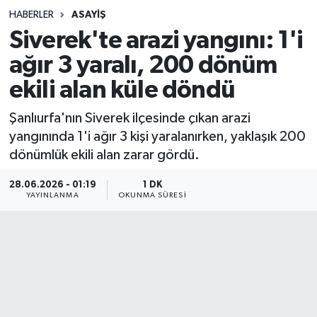
HABERLER
ASAYIŞ
Sağlık
Siverek'te arazi yangını: 1'i
ağır 3 yaralı, 200 dönüm
Spor
ekili alan küle döndü
Teknoloji
Şanlıurfa'nın Siverek ilçesinde çıkan arazi
Yaşam
yangınında 1'i ağır 3 kişi yaralanırken, yaklaşık 200
dönümlük ekili alan zarar gördü.
28.06.2026 - 01:19
1 DK
YAYINLANMA
OKUNMA SÜRESI