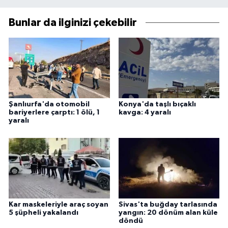
Bunlar da ilginizi çekebilir
Şanlıurfa'da otomobil
Konya'da taşlı bıçaklı
bariyerlere çarptı: 1 ölü, 1
kavga: 4 yaralı
yaralı
Kar maskeleriyle araç soyan
Sivas'ta buğday tarlasında
5 şüpheli yakalandı
yangın: 20 dönüm alan küle
döndü