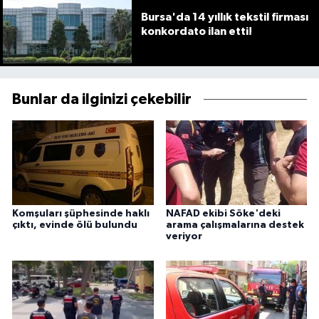
Bursa'da 14 yıllık tekstil firması
konkordato ilan etti!
Bunlar da ilginizi çekebilir
Komşuları şüphesinde haklı
NAFAD ekibi Söke'deki
çıktı, evinde ölü bulundu
arama çalışmalarına destek
veriyor