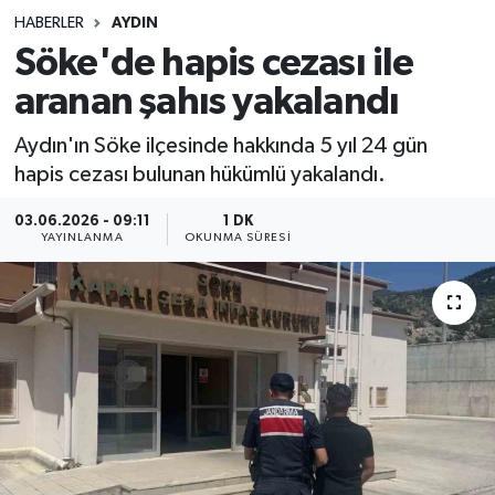
HABERLER
AYDIN
Sağlık
Söke'de hapis cezası ile
aranan şahıs yakalandı
Spor
Aydın'ın Söke ilçesinde hakkında 5 yıl 24 gün
Teknoloji
hapis cezası bulunan hükümlü yakalandı.
Yaşam
03.06.2026 - 09:11
1 DK
YAYINLANMA
OKUNMA SÜRESI