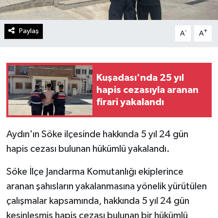
Paylaş
-
+
A
A
Kuşadası'nda 25 yıl
hapis cezasıyla aranan
firari yakalandı
Aydın'ın Söke ilçesinde hakkında 5 yıl 24 gün
hapis cezası bulunan hükümlü yakalandı.
Söke İlçe Jandarma Komutanlığı ekiplerince
aranan şahısların yakalanmasına yönelik yürütülen
çalışmalar kapsamında, hakkında 5 yıl 24 gün
kesinleşmiş hapis cezası bulunan bir hükümlü